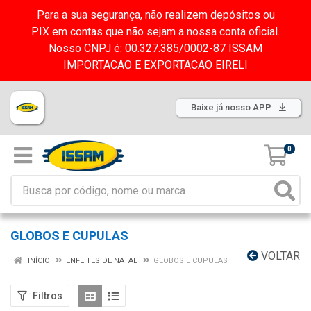
Para a sua segurança, não realizem depósitos ou
PIX em contas que não sejam a nossa conta oficial.
Nosso CNPJ é: 00.327.385/0002-87 ISSAM
IMPORTACAO E EXPORTACAO EIRELI
Baixe já nosso APP
0
GLOBOS E CUPULAS
VOLTAR
INÍCIO
ENFEITES DE NATAL
GLOBOS E CUPULAS
Filtros