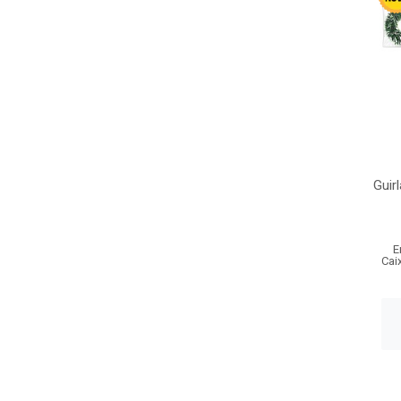
Guir
E
Cai