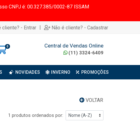
 Nosso CNPJ é: 00.327.385/0002-87 ISSAM
|
 cliente? - Entrar
Não é cliente? - Cadastrar
Central de Vendas Online
0
(11) 3324-6409
S
NOVIDADES
INVERNO
PROMOÇÕES
VOLTAR
1 produtos ordenados por: