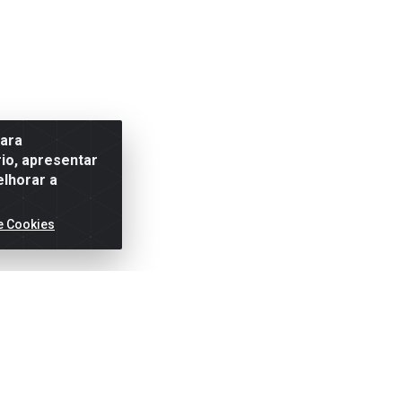
para
io, apresentar
elhorar a
e Cookies