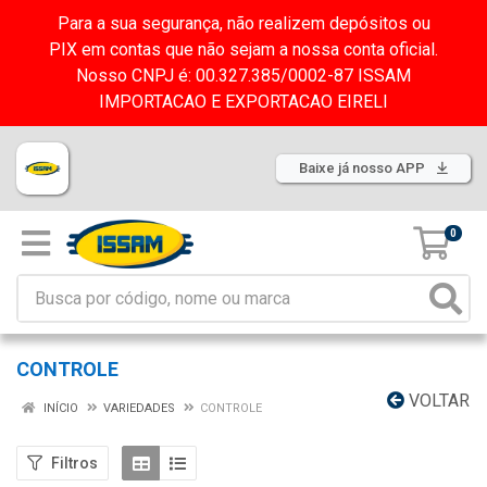
Para a sua segurança, não realizem depósitos ou
PIX em contas que não sejam a nossa conta oficial.
Nosso CNPJ é: 00.327.385/0002-87 ISSAM
IMPORTACAO E EXPORTACAO EIRELI
Baixe já nosso APP
0
CONTROLE
VOLTAR
INÍCIO
VARIEDADES
CONTROLE
Filtros