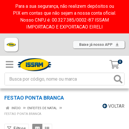
Para a sua segurança, não realizem depósitos ou
PIX em contas que não sejam a nossa conta oficial.
Nosso CNPJ é: 00.327.385/0002-87 ISSAM
IMPORTACAO E EXPORTACAO EIRELI
Baixe já nosso APP
0
FESTAO PONTA BRANCA
VOLTAR
INÍCIO
ENFEITES DE NATAL
FESTAO PONTA BRANCA
Filtros