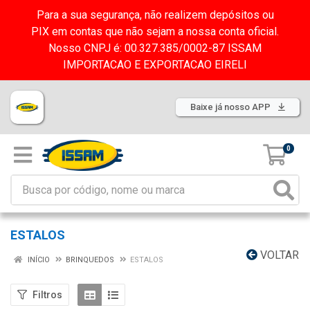
Para a sua segurança, não realizem depósitos ou
PIX em contas que não sejam a nossa conta oficial.
Nosso CNPJ é: 00.327.385/0002-87 ISSAM
IMPORTACAO E EXPORTACAO EIRELI
Baixe já nosso APP
0
ESTALOS
VOLTAR
INÍCIO
BRINQUEDOS
ESTALOS
Filtros