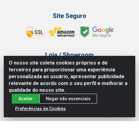
Site Seguro
Loja / Showroom
O nosso site coleta cookies próprios e de
Tel.: (11) 3314 6400
terceiros para proporcionar uma experiência
Av Vautier, 468 - Pari - São Paulo/SP
personalizada ao usuário, apresentar publicidade
relevante de acordo com o seu perfil e melhorar a
qualidade do nosso site.
Aceitar
Negar não essenciais
Issam Importação e Exportação LTDA - Av. Vautier, 468 - Pari, São
Paulo/ SP - CEP 03032-000 - CNPJ 00.327.385/0003-68
Preferências de Cookies