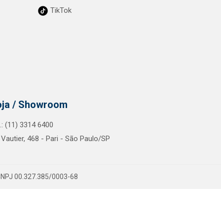
TikTok
oja / Showroom
l.: (11) 3314 6400
 Vautier, 468 - Pari - São Paulo/SP
- CNPJ 00.327.385/0003-68