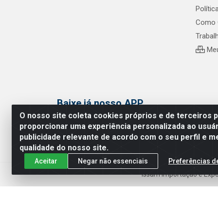
Políti
Como 
Trabal
Meu
Baixe já nosso APP
O nosso site coleta cookies próprios e de terceiros 
proporcionar uma experiência personalizada ao usuár
publicidade relevante de acordo com o seu perfil e m
qualidade do nosso site.
Aceitar
Negar não essenciais
Preferências d
Issam Importação e Expor