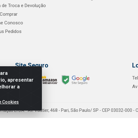
ca de Troca e Devolução
Comprar
he Conosco
s Pedidos
Site Seguro
L
para
Te
io, apresentar
elhorar a
Av
e Cookies
tação LTDA - Av. Vautier, 468 - Pari, São Paulo/ SP - CEP 03032-000 