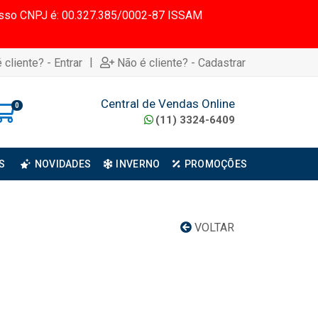
 Nosso CNPJ é: 00.327.385/0002-87 ISSAM
|
 cliente? - Entrar
Não é cliente? - Cadastrar
Central de Vendas Online
0
(11) 3324-6409
S
NOVIDADES
INVERNO
PROMOÇÕES
VOLTAR