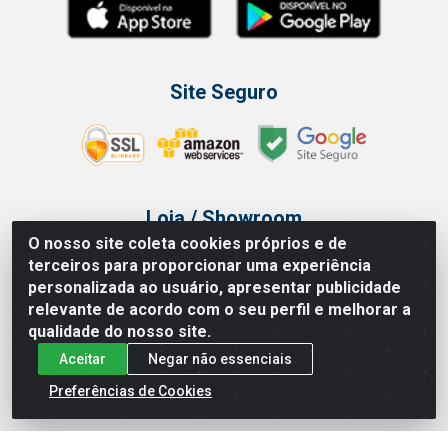
Site Seguro
Loja / Showroom
O nosso site coleta cookies próprios e de
Tel.: (11) 3314 6400
terceiros para proporcionar uma experiência
Av Vautier, 468 - Pari - São Paulo/SP
personalizada ao usuário, apresentar publicidade
relevante de acordo com o seu perfil e melhorar a
qualidade do nosso site.
Aceitar
Negar não essenciais
Issam Importação e Exportação LTDA - Av. Vautier, 468 - Pari, São
Paulo/ SP - CEP 03032-000 - CNPJ 00.327.385/0003-68
Preferências de Cookies