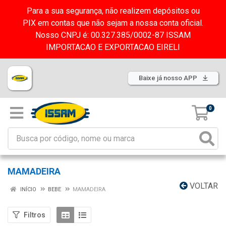
Para a sua segurança, não realizem depósitos ou
PIX em contas que não sejam a nossa conta oficial.
Nosso CNPJ é: 00.327.385/0002-87 ISSAM
IMPORTACAO E EXPORTACAO EIRELI
Baixe já nosso APP
0
MAMADEIRA
VOLTAR
INÍCIO
BEBE
MAMADEIRA
Filtros