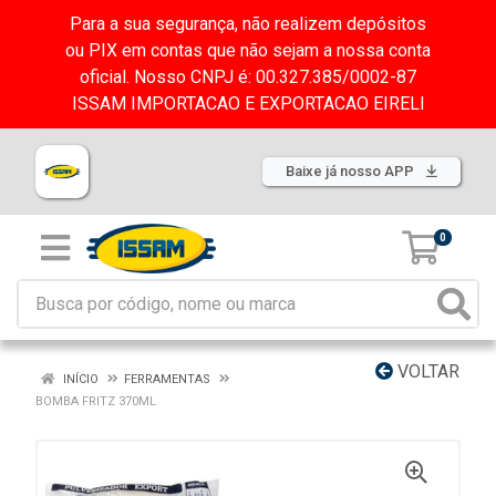
Para a sua segurança, não realizem depósitos
ou PIX em contas que não sejam a nossa conta
oficial. Nosso CNPJ é: 00.327.385/0002-87
ISSAM IMPORTACAO E EXPORTACAO EIRELI
Baixe já nosso APP
0
VOLTAR
INÍCIO
FERRAMENTAS
BOMBA FRITZ 370ML