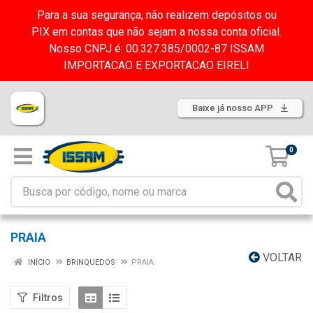
Para a sua segurança, não realizem depósitos ou
PIX em contas que não sejam a nossa conta oficial.
Nosso CNPJ é: 00.327.385/0002-87 ISSAM
IMPORTACAO E EXPORTACAO EIRELI
Baixe já nosso APP
0
PRAIA
VOLTAR
INÍCIO
BRINQUEDOS
PRAIA
Filtros