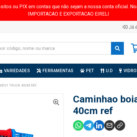
ósitos ou PIX em contas que não sejam a nossa conta oficial.
IMPORTACAO E EXPORTACAO EIRELI
Já é
VARIEDADES
FERRAMENTAS
PET
U.D
VIDRO
WBOY TRUCK 40CM REF
Caminhao boia
40cm ref