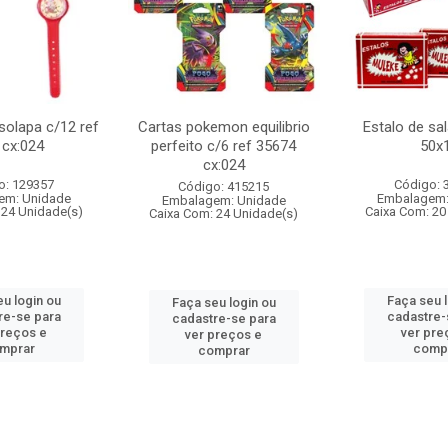
 solapa c/12 ref
Cartas pokemon equilibrio
Estalo de sa
 cx:024
perfeito c/6 ref 35674
50x
cx:024
o: 129357
Código: 
Código: 415215
em: Unidade
Embalagem:
Embalagem: Unidade
 24 Unidade(s)
Caixa Com: 20
Caixa Com: 24 Unidade(s)
u login ou
Faça seu 
Faça seu login ou
re-se para
cadastre-
cadastre-se para
preços e
ver pre
ver preços e
mprar
comp
comprar