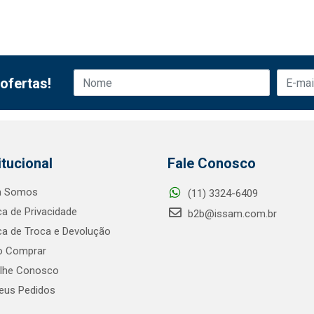
ofertas!
itucional
Fale Conosco
 Somos
(11) 3324-6409
ica de Privacidade
b2b@issam.com.br
ica de Troca e Devolução
 Comprar
alhe Conosco
us Pedidos