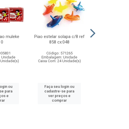
lao muleke
Piao estelar solapa c/8 ref
Carrinho f1 5c
10
858 cx:048
c/20 ref 719 
305831
Código: 571265
Código: 571
 Unidade
Embalagem: Unidade
Embalagem: U
 Unidade(s)
Caixa Com: 24 Unidade(s)
Caixa Com: 24 Un
login ou
Faça seu login ou
Faça seu log
se para
cadastre-se para
cadastre-se 
ços e
ver preços e
ver preços
rar
comprar
comprar