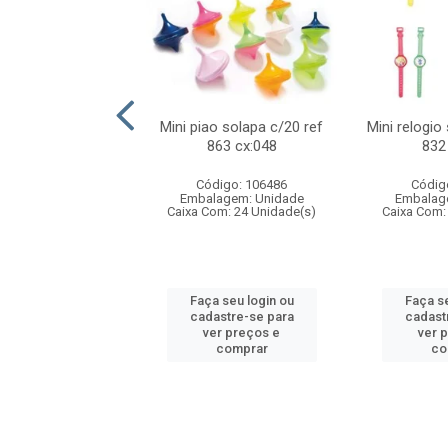
o f1 5cm solapa
Mini piao solapa c/20 ref
Mini relogio
ref 719 cx:048
863 cx:048
832
digo: 571271
Código: 106486
Códig
agem: Unidade
Embalagem: Unidade
Embalag
om: 24 Unidade(s)
Caixa Com: 24 Unidade(s)
Caixa Com:
 seu login ou
Faça seu login ou
Faça se
astre-se para
cadastre-se para
cadast
er preços e
ver preços e
ver 
comprar
comprar
co