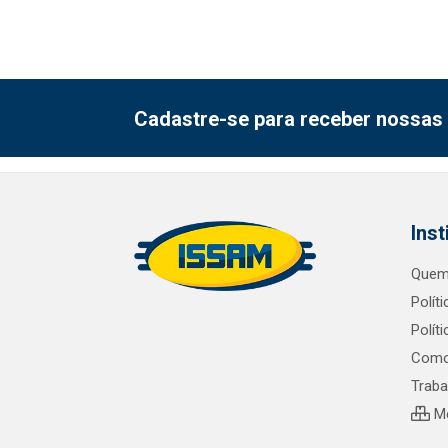
Cadastre-se para receber nossas 
Inst
Quem
Polít
Polít
Como
Trab
Me