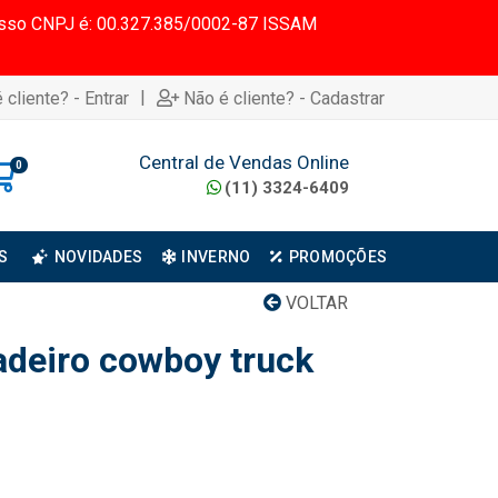
 Nosso CNPJ é: 00.327.385/0002-87 ISSAM
|
 cliente? - Entrar
Não é cliente? - Cadastrar
Central de Vendas Online
0
(11) 3324-6409
S
NOVIDADES
INVERNO
PROMOÇÕES
VOLTAR
deiro cowboy truck