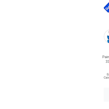
Pain
3
E
Cai