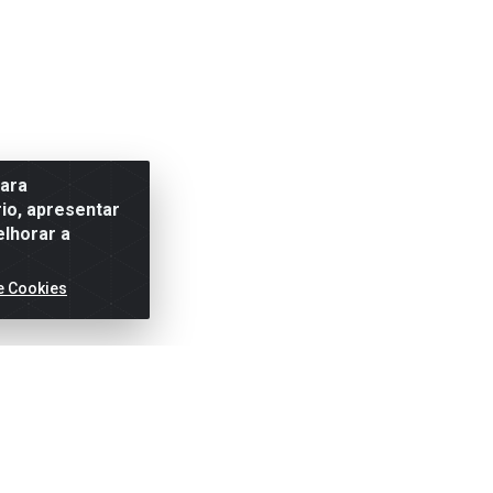
para
io, apresentar
elhorar a
e Cookies