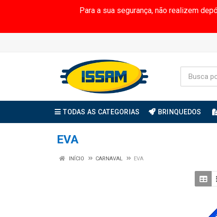
Para a sua segurança, não realizem dep
TODAS AS CATEGORIAS
BRINQUEDOS
EVA
INÍCIO
CARNAVAL
EVA