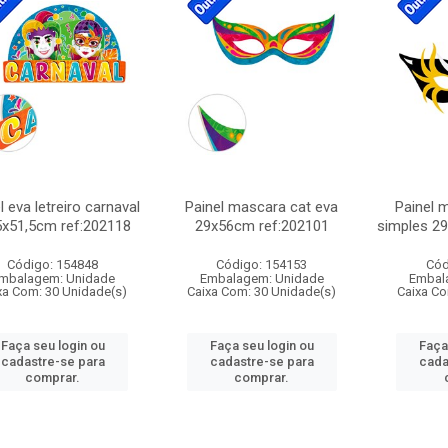
l eva letreiro carnaval
Painel mascara cat eva
Painel 
5x51,5cm ref:202118
29x56cm ref:202101
simples 2
Código: 154848
Código: 154153
Cód
mbalagem: Unidade
Embalagem: Unidade
Embal
xa Com: 30 Unidade(s)
Caixa Com: 30 Unidade(s)
Caixa Co
Faça seu login ou
Faça seu login ou
Faça
cadastre-se para
cadastre-se para
cada
comprar.
comprar.