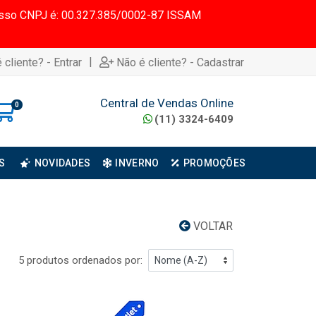
 Nosso CNPJ é: 00.327.385/0002-87 ISSAM
|
 cliente? - Entrar
Não é cliente? - Cadastrar
Central de Vendas Online
0
(11) 3324-6409
S
NOVIDADES
INVERNO
PROMOÇÕES
VOLTAR
5 produtos ordenados por: