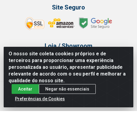
Site Seguro
Loja / Showroom
O nosso site coleta cookies próprios e de
Tel.: (11) 3314 6400
terceiros para proporcionar uma experiência
Av Vautier, 468 - Pari - São Paulo/SP
personalizada ao usuário, apresentar publicidade
relevante de acordo com o seu perfil e melhorar a
qualidade do nosso site.
Aceitar
Negar não essenciais
Issam Importação e Exportação LTDA - Av. Vautier, 468 - Pari, São
Paulo/ SP - CEP 03032-000 - CNPJ 00.327.385/0003-68
Preferências de Cookies