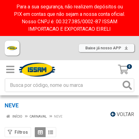
Para a sua segurança, não realizem depósitos ou
PIX em contas que não sejam a nossa conta oficial.
Nosso CNPJ é: 00.327.385/0002-87 ISSAM
IMPORTACAO E EXPORTACAO EIRELI
Baixe já nosso APP
0
NEVE
VOLTAR
INÍCIO
CARNAVAL
NEVE
Filtros