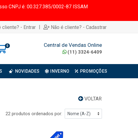
 Nosso CNPJ é: 00.327.385/0002-87 ISSAM
|
 cliente? - Entrar
Não é cliente? - Cadastrar
Central de Vendas Online
0
(11) 3324-6409
S
NOVIDADES
INVERNO
PROMOÇÕES
VOLTAR
22 produtos ordenados por: