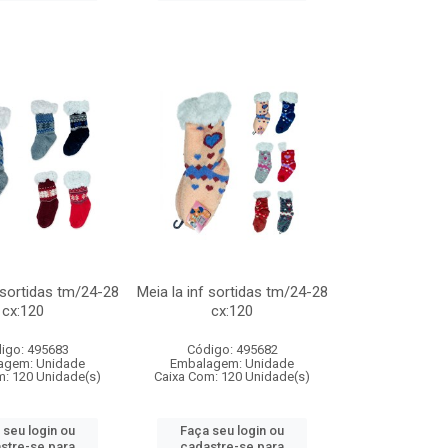
f sortidas tm/24-28
Meia la inf sortidas tm/24-28
cx:120
cx:120
igo: 495683
Código: 495682
agem: Unidade
Embalagem: Unidade
m: 120 Unidade(s)
Caixa Com: 120 Unidade(s)
 seu login ou
Faça seu login ou
stre-se para
cadastre-se para