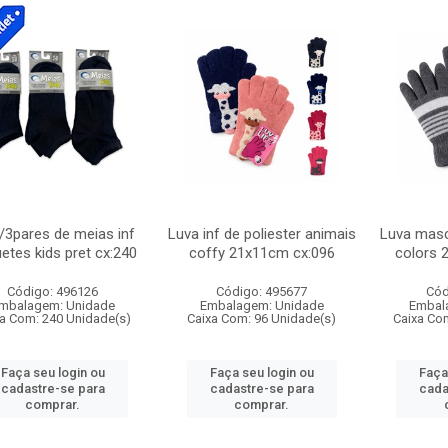
c/3pares de meias inf
Luva inf de poliester animais
Luva mascu
etes kids pret cx:240
coffy 21x11cm cx:096
colors 
Código: 496126
Código: 495677
Cód
mbalagem: Unidade
Embalagem: Unidade
Embal
a Com: 240 Unidade(s)
Caixa Com: 96 Unidade(s)
Caixa Co
Faça seu login ou
Faça seu login ou
Faça
cadastre-se para
cadastre-se para
cada
comprar.
comprar.