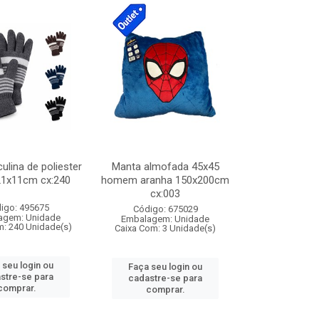
lina de poliester
Manta almofada 45x45
21x11cm cx:240
homem aranha 150x200cm
cx:003
igo: 495675
Código: 675029
agem: Unidade
Embalagem: Unidade
m: 240 Unidade(s)
Caixa Com: 3 Unidade(s)
 seu login ou
Faça seu login ou
stre-se para
cadastre-se para
comprar.
comprar.