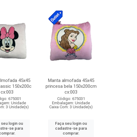
almofada 45x45
Manta almofada 45x45
lassic 150x200c
princesa bela 150x200cm
cx:003
cx:003
igo: 675001
Código: 675031
agem: Unidade
Embalagem: Unidade
om: 3 Unidade(s)
Caixa Com: 3 Unidade(s)
 seu login ou
Faça seu login ou
stre-se para
cadastre-se para
comprar.
comprar.