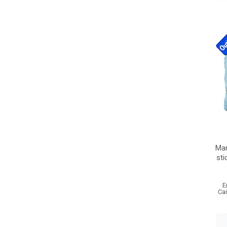
Man
sti
E
Ca