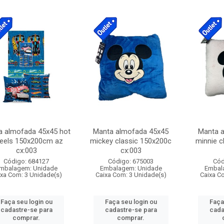
a almofada 45x45 hot
Manta almofada 45x45
Manta 
eels 150x200cm az
mickey classic 150x200c
minnie c
cx:003
cx:003
Código: 684127
Código: 675003
Cód
mbalagem: Unidade
Embalagem: Unidade
Embal
ixa Com: 3 Unidade(s)
Caixa Com: 3 Unidade(s)
Caixa C
Faça seu login ou
Faça seu login ou
Faça
cadastre-se para
cadastre-se para
cada
comprar.
comprar.