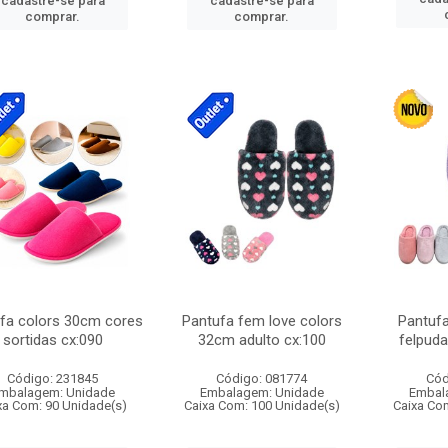
cadastre-se para
cadastre-se para
comprar.
comprar.
fa colors 30cm cores
Pantufa fem love colors
Pantufa
sortidas cx:090
32cm adulto cx:100
felpud
Código: 231845
Código: 081774
Cód
mbalagem: Unidade
Embalagem: Unidade
Embal
xa Com: 90 Unidade(s)
Caixa Com: 100 Unidade(s)
Caixa Co