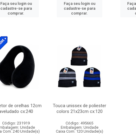
Faça seu login ou
Faça seu login ou
Faça
cadastre-se para
cadastre-se para
cada
comprar.
comprar.
etor de orelhas 12cm
Touca unissex de poliester
aveludado cx:240
colors 21x23cm cx:120
Código: 231919
Código: 495665
mbalagem: Unidade
Embalagem: Unidade
a Com: 240 Unidade(s)
Caixa Com: 120 Unidade(s)