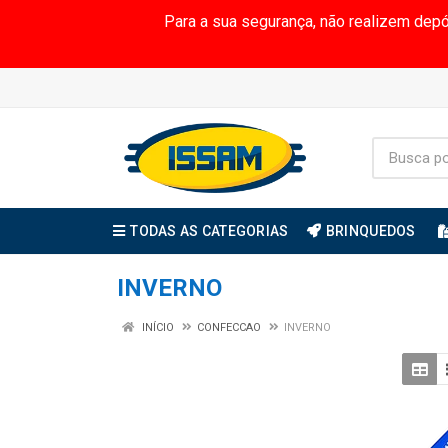
Para a sua segurança, não realizem dep
TODAS AS CATEGORIAS
BRINQUEDOS
INVERNO
INÍCIO
CONFECCAO
INVERNO