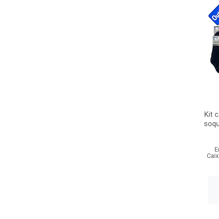
Kit 
soqu
E
Caix