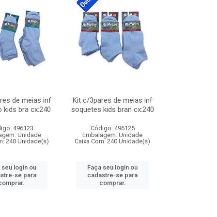
ares de meias inf
Kit c/3pares de meias inf
o kids bra cx:240
soquetes kids bran cx:240
igo: 496123
Código: 496125
agem: Unidade
Embalagem: Unidade
m: 240 Unidade(s)
Caixa Com: 240 Unidade(s)
 seu login ou
Faça seu login ou
stre-se para
cadastre-se para
comprar.
comprar.