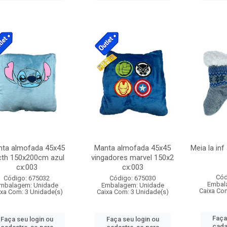
ta almofada 45x45
Manta almofada 45x45
Meia la in
cth 150x200cm azul
vingadores marvel 150x2
cx:003
cx:003
Cód
Código: 675032
Código: 675030
Embal
mbalagem: Unidade
Embalagem: Unidade
Caixa Co
ixa Com: 3 Unidade(s)
Caixa Com: 3 Unidade(s)
Faça
Faça seu login ou
Faça seu login ou
cada