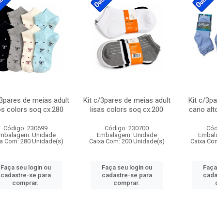
/3pares de meias adult
Kit c/3pares de meias adult
Kit c/3p
os colors soq cx:280
lisas colors soq cx:200
cano alt
Código: 230699
Código: 230700
Cód
mbalagem: Unidade
Embalagem: Unidade
Embal
a Com: 280 Unidade(s)
Caixa Com: 200 Unidade(s)
Caixa Co
Faça seu login ou
Faça seu login ou
Faça
cadastre-se para
cadastre-se para
cada
comprar.
comprar.