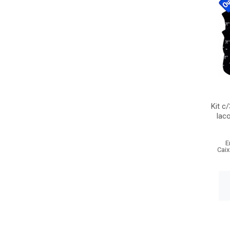
Kit c
lac
E
Caix