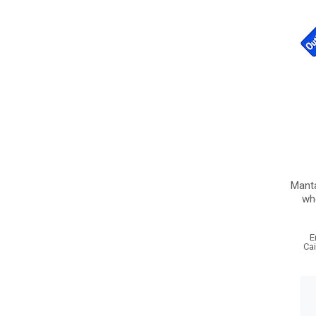
Mant
wh
E
Ca