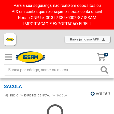
Para a sua segurança, não realizem depósitos ou
PIX em contas que não sejam a nossa conta oficial.
Nosso CNPJ é: 00.327.385/0002-87 ISSAM
IMPORTACAO E EXPORTACAO EIRELI
Baixe já nosso APP
0
SACOLA
VOLTAR
INÍCIO
ENFEITES DE NATAL
SACOLA