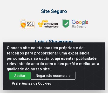
Site Seguro
Loja / Showroom
O nosso site coleta cookies próprios e de
Tel.: (11) 3314 6400
terceiros para proporcionar uma experiência
Av Vautier, 468 - Pari - São Paulo/SP
personalizada ao usuário, apresentar publicidade
relevante de acordo com o seu perfil e melhorar a
qualidade do nosso site.
Aceitar
Negar não essenciais
Issam Importação e Exportação LTDA - Av. Vautier, 468 - Pari, São
Paulo/ SP - CEP 03032-000 - CNPJ 00.327.385/0003-68
Preferências de Cookies