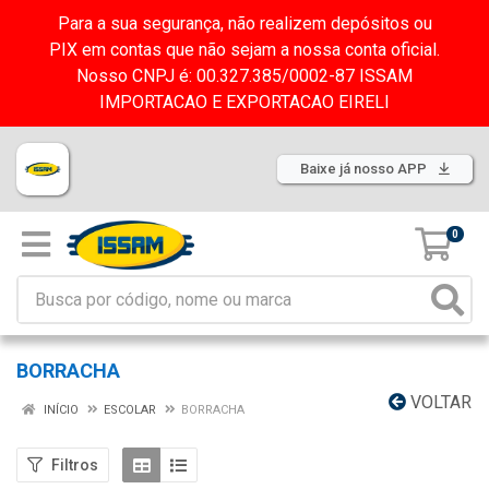
Para a sua segurança, não realizem depósitos ou
PIX em contas que não sejam a nossa conta oficial.
Nosso CNPJ é: 00.327.385/0002-87 ISSAM
IMPORTACAO E EXPORTACAO EIRELI
Baixe já nosso APP
0
BORRACHA
VOLTAR
INÍCIO
ESCOLAR
BORRACHA
Filtros