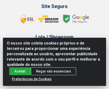
Site Seguro
Loja / Showroom
O nosso site coleta cookies próprios e de
Tel.: (11) 3314 6400
terceiros para proporcionar uma experiência
Av Vautier, 468 - Pari - São Paulo/SP
personalizada ao usuário, apresentar publicidade
relevante de acordo com o seu perfil e melhorar a
qualidade do nosso site.
Aceitar
Negar não essenciais
Issam Importação e Exportação LTDA - Av. Vautier, 468 - Pari, São
Paulo/ SP - CEP 03032-000 - CNPJ 00.327.385/0003-68
Preferências de Cookies