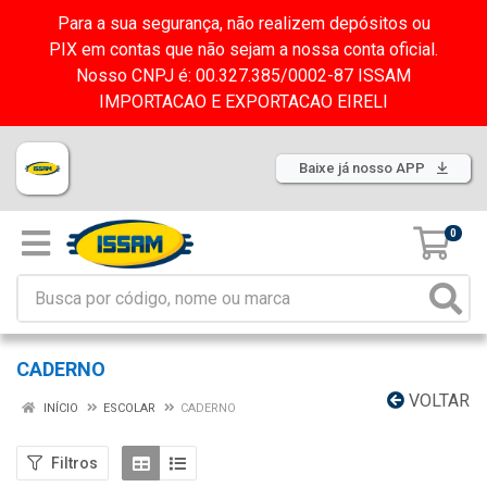
Para a sua segurança, não realizem depósitos ou
PIX em contas que não sejam a nossa conta oficial.
Nosso CNPJ é: 00.327.385/0002-87 ISSAM
IMPORTACAO E EXPORTACAO EIRELI
Baixe já nosso APP
0
CADERNO
VOLTAR
INÍCIO
ESCOLAR
CADERNO
Filtros