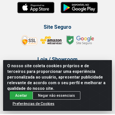
Site Seguro
Loja / Showroom
O nosso site coleta cookies próprios e de
Tel.: (11) 3314 6400
terceiros para proporcionar uma experiência
Av Vautier, 468 - Pari - São Paulo/SP
personalizada ao usuário, apresentar publicidade
relevante de acordo com o seu perfil e melhorar a
qualidade do nosso site.
Aceitar
Negar não essenciais
Issam Importação e Exportação LTDA - Av. Vautier, 468 - Pari, São
Paulo/ SP - CEP 03032-000 - CNPJ 00.327.385/0003-68
Preferências de Cookies