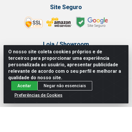
Site Seguro
Loja / Showroom
O nosso site coleta cookies próprios e de
Tel.: (11) 3314 6400
terceiros para proporcionar uma experiência
Av Vautier, 468 - Pari - São Paulo/SP
personalizada ao usuário, apresentar publicidade
relevante de acordo com o seu perfil e melhorar a
qualidade do nosso site.
Aceitar
Negar não essenciais
Issam Importação e Exportação LTDA - Av. Vautier, 468 - Pari, São
Paulo/ SP - CEP 03032-000 - CNPJ 00.327.385/0003-68
Preferências de Cookies