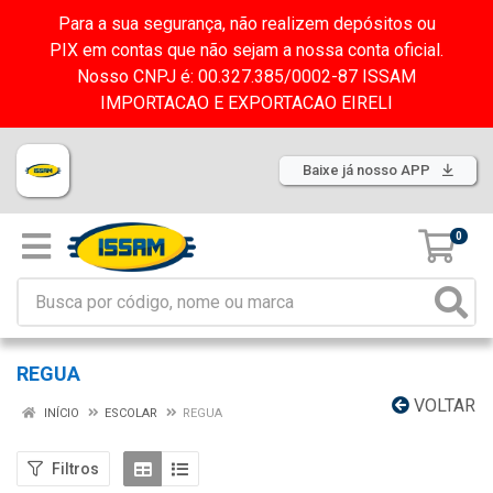
Para a sua segurança, não realizem depósitos ou
PIX em contas que não sejam a nossa conta oficial.
Nosso CNPJ é: 00.327.385/0002-87 ISSAM
IMPORTACAO E EXPORTACAO EIRELI
Baixe já nosso APP
0
REGUA
VOLTAR
INÍCIO
ESCOLAR
REGUA
Filtros