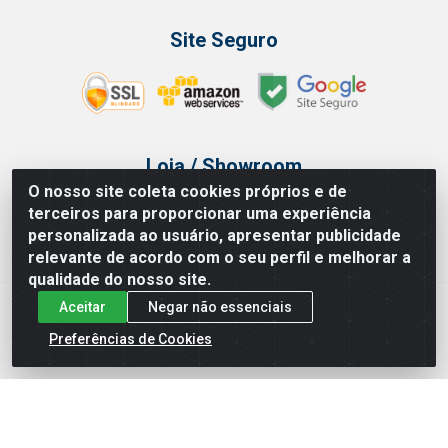
Site Seguro
Loja / Showroom
O nosso site coleta cookies próprios e de
Tel.: (11) 3314 6400
terceiros para proporcionar uma experiência
Av Vautier, 468 - Pari - São Paulo/SP
personalizada ao usuário, apresentar publicidade
relevante de acordo com o seu perfil e melhorar a
qualidade do nosso site.
Aceitar
Negar não essenciais
Issam Importação e Exportação LTDA - Av. Vautier, 468 - Pari, São
Paulo/ SP - CEP 03032-000 - CNPJ 00.327.385/0003-68
Preferências de Cookies