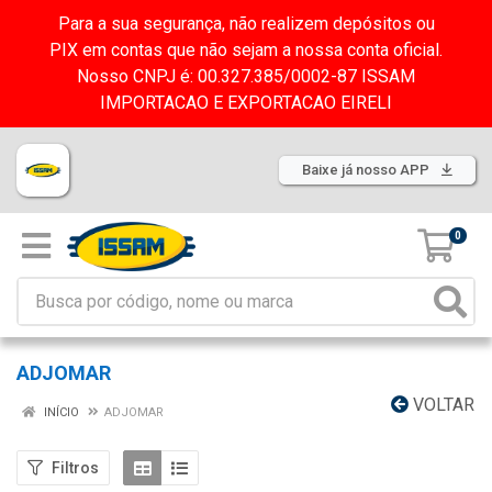
Para a sua segurança, não realizem depósitos ou
PIX em contas que não sejam a nossa conta oficial.
Nosso CNPJ é: 00.327.385/0002-87 ISSAM
IMPORTACAO E EXPORTACAO EIRELI
Baixe já nosso APP
0
ADJOMAR
VOLTAR
INÍCIO
ADJOMAR
Filtros