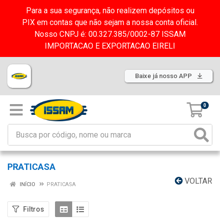
Para a sua segurança, não realizem depósitos ou
PIX em contas que não sejam a nossa conta oficial.
Nosso CNPJ é: 00.327.385/0002-87 ISSAM
IMPORTACAO E EXPORTACAO EIRELI
Baixe já nosso APP
0
PRATICASA
VOLTAR
INÍCIO
PRATICASA
Filtros