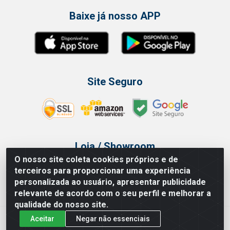
Baixe já nosso APP
Site Seguro
Loja / Showroom
O nosso site coleta cookies próprios e de
Tel.: (11) 3314 6400
terceiros para proporcionar uma experiência
Av Vautier, 468 - Pari - São Paulo/SP
personalizada ao usuário, apresentar publicidade
relevante de acordo com o seu perfil e melhorar a
qualidade do nosso site.
Aceitar
Negar não essenciais
Issam Importação e Exportação LTDA - Av. Vautier, 468 - Pari, São