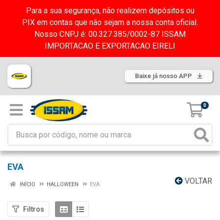
Para a sua segurança, não realizem depósitos ou
PIX em contas que não sejam a nossa conta oficial.
Nosso CNPJ é: 00.327.385/0002-87 ISSAM
IMPORTACAO E EXPORTACAO EIRELI
Baixe já nosso APP
0
EVA
VOLTAR
INÍCIO
HALLOWEEN
EVA
Filtros