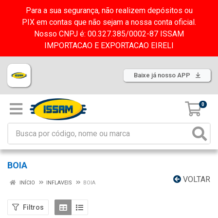
Para a sua segurança, não realizem depósitos ou
PIX em contas que não sejam a nossa conta oficial.
Nosso CNPJ é: 00.327.385/0002-87 ISSAM
IMPORTACAO E EXPORTACAO EIRELI
Baixe já nosso APP
0
BOIA
VOLTAR
INÍCIO
INFLAVEIS
BOIA
Filtros