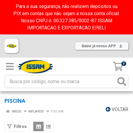
Para a sua segurança, não realizem depósitos ou
PIX em contas que não sejam a nossa conta oficial.
Nosso CNPJ é: 00.327.385/0002-87 ISSAM
IMPORTACAO E EXPORTACAO EIRELI
Baixe já nosso APP
0
PISCINA
VOLTAR
INÍCIO
INFLAVEIS
PISCINA
Filtros