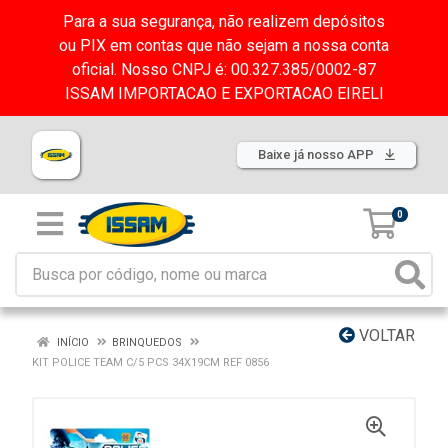
Para a sua segurança, não realizem depósitos
ou PIX em contas que não sejam a nossa conta
oficial. Nosso CNPJ é: 00.327.385/0002-87
ISSAM IMPORTACAO E EXPORTACAO EIRELI
Baixe já nosso APP
0
VOLTAR
INÍCIO
BRINQUEDOS
KIT POLICE TEAM C/5 PCS 34X19CM REF 0856