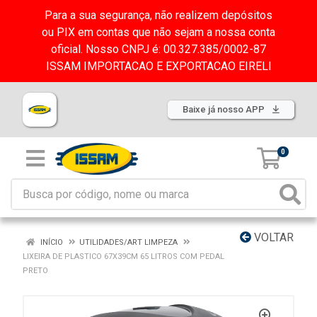
Para a sua segurança, não realizem depósitos
ou PIX em contas que não sejam a nossa conta
oficial. Nosso CNPJ é: 00.327.385/0002-87
ISSAM IMPORTACAO E EXPORTACAO EIRELI
Baixe já nosso APP
0
VOLTAR
INÍCIO
UTILIDADES/ART LIMPEZA
LIXEIRA DE PLASTICO 67X39CM 65 LITROS COM PEDAL
PRETO