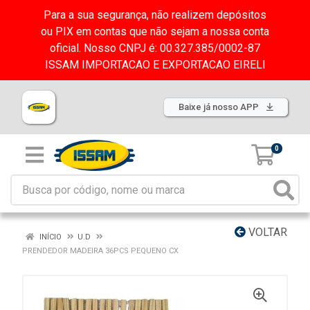
Para a sua segurança, não realizem depósitos
ou PIX em contas que não sejam a nossa conta
oficial. Nosso CNPJ é: 00.327.385/0002-87
ISSAM IMPORTACAO E EXPORTACAO EIRELI
Baixe já nosso APP
0
VOLTAR
INÍCIO
U.D
PRENDEDOR MADEIRA 36PCS PEQUENO CX