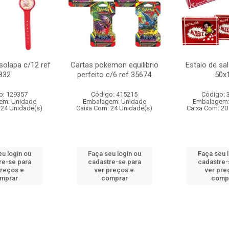
 solapa c/12 ref
Cartas pokemon equilibrio
Estalo de sa
832
perfeito c/6 ref 35674
50x
o: 129357
Código: 415215
Código: 
em: Unidade
Embalagem: Unidade
Embalagem:
 24 Unidade(s)
Caixa Com: 24 Unidade(s)
Caixa Com: 20
u login ou
Faça seu login ou
Faça seu 
re-se para
cadastre-se para
cadastre-
preços e
ver preços e
ver pre
mprar
comprar
comp