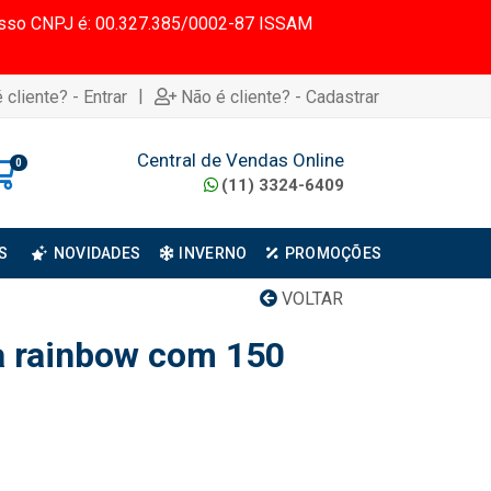
 Nosso CNPJ é: 00.327.385/0002-87 ISSAM
|
 cliente? - Entrar
Não é cliente? - Cadastrar
Central de Vendas Online
0
(11) 3324-6409
S
NOVIDADES
INVERNO
PROMOÇÕES
VOLTAR
a rainbow com 150