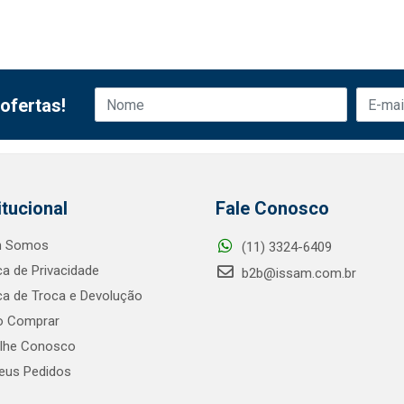
ofertas!
itucional
Fale Conosco
 Somos
(11) 3324-6409
ica de Privacidade
b2b@issam.com.br
ica de Troca e Devolução
 Comprar
alhe Conosco
us Pedidos