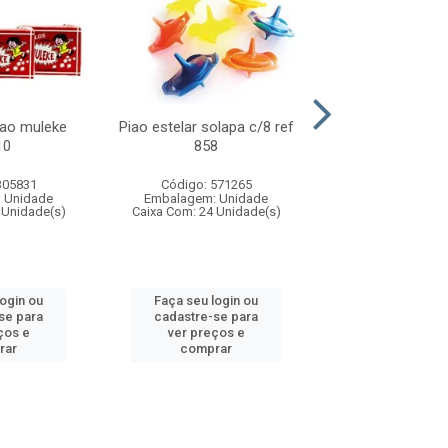
lao muleke
Piao estelar solapa c/8 ref
Carrinho f1 5c
10
858
c/20 ref 
305831
Código: 571265
Código: 571
 Unidade
Embalagem: Unidade
Embalagem: U
 Unidade(s)
Caixa Com: 24 Unidade(s)
Caixa Com: 24 Un
login ou
Faça seu login ou
Faça seu log
se para
cadastre-se para
cadastre-se 
ços e
ver preços e
ver preços
rar
comprar
comprar