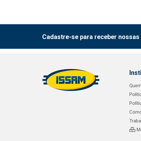
Cadastre-se para receber nossas 
Inst
Quem
Polít
Polít
Como
Trab
Me