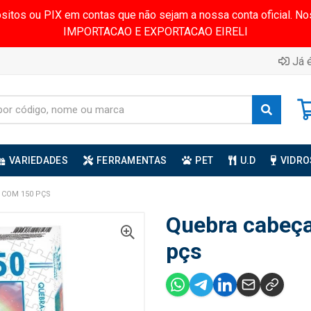
ósitos ou PIX em contas que não sejam a nossa conta oficial.
IMPORTACAO E EXPORTACAO EIRELI
Já é
VARIEDADES
FERRAMENTAS
PET
U.D
VIDRO
 COM 150 PÇS
Quebra cabeç
pçs