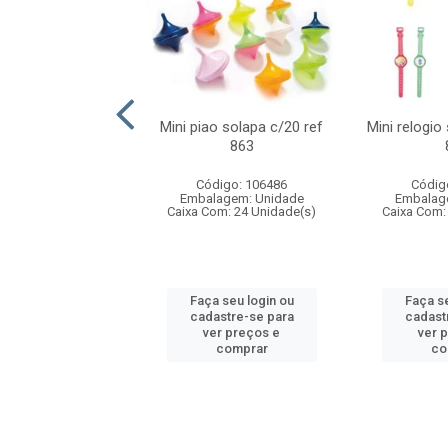
o f1 5cm solapa
Mini piao solapa c/20 ref
Mini relogio
20 ref 719
863
digo: 571271
Código: 106486
Códig
agem: Unidade
Embalagem: Unidade
Embalag
om: 24 Unidade(s)
Caixa Com: 24 Unidade(s)
Caixa Com:
 seu login ou
Faça seu login ou
Faça se
astre-se para
cadastre-se para
cadast
er preços e
ver preços e
ver 
comprar
comprar
co