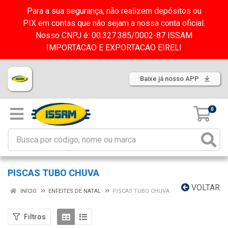
Para a sua segurança, não realizem depósitos ou
PIX em contas que não sejam a nossa conta oficial.
Nosso CNPJ é: 00.327.385/0002-87 ISSAM
IMPORTACAO E EXPORTACAO EIRELI
Baixe já nosso APP
0
PISCAS TUBO CHUVA
VOLTAR
INÍCIO
ENFEITES DE NATAL
PISCAS TUBO CHUVA
Filtros