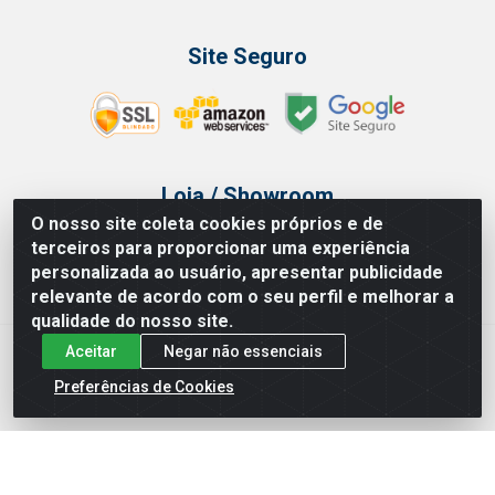
Site Seguro
Loja / Showroom
O nosso site coleta cookies próprios e de
Tel.: (11) 3314 6400
terceiros para proporcionar uma experiência
Av Vautier, 468 - Pari - São Paulo/SP
personalizada ao usuário, apresentar publicidade
relevante de acordo com o seu perfil e melhorar a
qualidade do nosso site.
Aceitar
Negar não essenciais
Issam Importação e Exportação LTDA - Av. Vautier, 468 - Pari, São
Paulo/ SP - CEP 03032-000 - CNPJ 00.327.385/0003-68
Preferências de Cookies