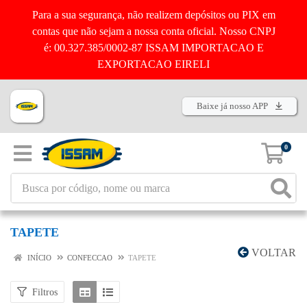
Para a sua segurança, não realizem depósitos ou PIX em
contas que não sejam a nossa conta oficial. Nosso CNPJ
é: 00.327.385/0002-87 ISSAM IMPORTACAO E
EXPORTACAO EIRELI
Baixe já nosso APP
0
TAPETE
VOLTAR
INÍCIO
CONFECCAO
TAPETE
Filtros