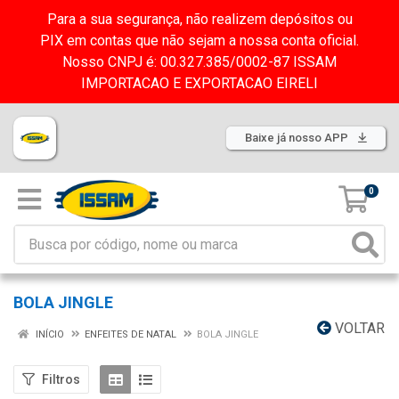
Para a sua segurança, não realizem depósitos ou
PIX em contas que não sejam a nossa conta oficial.
Nosso CNPJ é: 00.327.385/0002-87 ISSAM
IMPORTACAO E EXPORTACAO EIRELI
Baixe já nosso APP
0
BOLA JINGLE
VOLTAR
INÍCIO
ENFEITES DE NATAL
BOLA JINGLE
Filtros