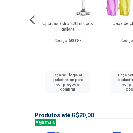
l nylon 20mts
Cj tacas vidro 220ml 6pcs
Capa de c
3mm
gallant
: 844035
Código: 500088
Código
u login ou
Faça seu login ou
Faça seu
e-se para
cadastre-se para
cadastr
reços e
ver preços e
ver p
mprar
comprar
com
Produtos até R$20,00
Veja mais