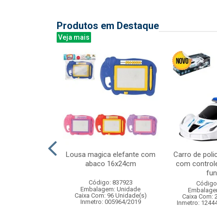
Produtos em Destaque
Veja mais
by c/luz e som
Lousa magica elefante com
Carro de polic
x6cm
abaco 16x24cm
com control
fun
: 833171
Código: 837923
Código
m: Unidade
Embalagem: Unidade
Embalage
48 Unidade(s)
Caixa Com: 96 Unidade(s)
Caixa Com: 
006407/2019
Inmetro: 005964/2019
Inmetro: 1244