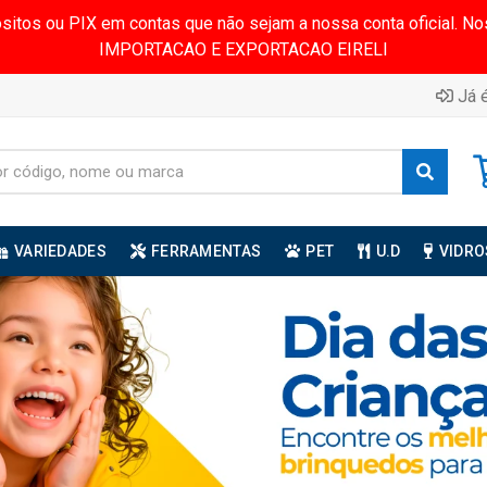
ósitos ou PIX em contas que não sejam a nossa conta oficial.
IMPORTACAO E EXPORTACAO EIRELI
Já é
VARIEDADES
FERRAMENTAS
PET
U.D
VIDRO