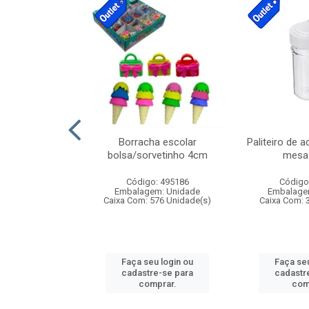
cores sortidas
Borracha escolar
Paliteiro de a
ref 130s
bolsa/sorvetinho 4cm
mesa 
: 826147
Código: 495186
Código
m: Unidade
Embalagem: Unidade
Embalage
160 Unidade(s)
Caixa Com: 576 Unidade(s)
Caixa Com: 
u login ou
Faça seu login ou
Faça seu
e-se para
cadastre-se para
cadastr
prar.
comprar.
com