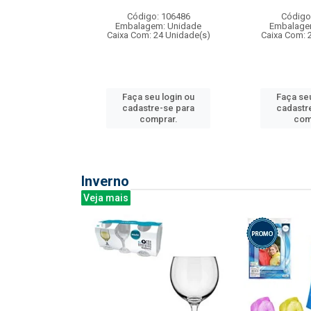
: 275814
Código: 106486
Código
m: Unidade
Embalagem: Unidade
Embalage
240 Unidade(s)
Caixa Com: 24 Unidade(s)
Caixa Com: 
u login ou
Faça seu login ou
Faça seu
e-se para
cadastre-se para
cadastr
prar.
comprar.
com
Inverno
Veja mais