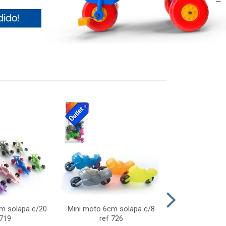
cm solapa c/20
Mini moto 6cm solapa c/8
Giro helice so
 719
ref 726
75