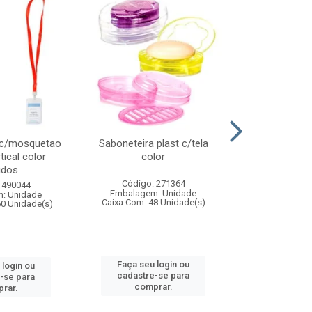
 c/mosquetao
Saboneteira plast c/tela
Prato plas
tical color
color
colo
idos
Código: 271364
Código:
 490044
Embalagem: Unidade
Embalagem
: Unidade
Caixa Com: 48 Unidade(s)
Caixa Com: 4
60 Unidade(s)
Faça seu login ou
Faça seu 
 login ou
cadastre-se para
cadastre
-se para
comprar.
comp
rar.