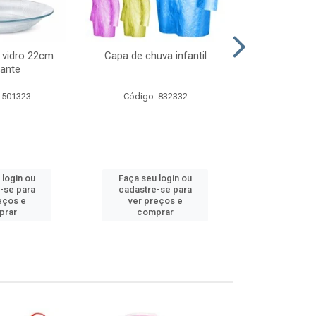
 vidro 22cm
Capa de chuva infantil
Jg prato fun
ante
diam
 501323
Código: 832332
Código:
 login ou
Faça seu login ou
Faça seu 
-se para
cadastre-se para
cadastre
eços e
ver preços e
ver pr
prar
comprar
comp