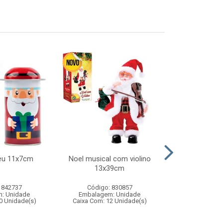
eu 11x7cm
Noel musical com violino
Bola de basqu
13x39cm
 842737
Código: 830857
Código:
: Unidade
Embalagem: Unidade
Embalagem
0 Unidade(s)
Caixa Com: 12 Unidade(s)
Caixa Com: 3
Inmetro: 0