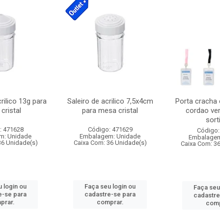
crilico 13g para
Saleiro de acrilico 7,5x4cm
Porta cracha
cristal
para mesa cristal
cordao ver
sort
: 471628
Código: 471629
Código:
m: Unidade
Embalagem: Unidade
Embalagem
36 Unidade(s)
Caixa Com: 36 Unidade(s)
Caixa Com: 3
 login ou
Faça seu login ou
Faça seu
e-se para
cadastre-se para
cadastre
prar.
comprar.
comp