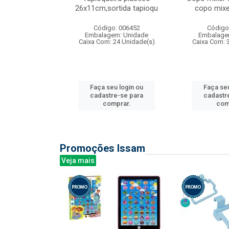
irios
26x11cm,sortida tapioqu
copo mixe
: 135177
Código: 006452
Código
m: Unidade
Embalagem: Unidade
Embalage
12 Unidade(s)
Caixa Com: 24 Unidade(s)
Caixa Com: 
u login ou
Faça seu login ou
Faça seu
e-se para
cadastre-se para
cadastr
prar.
comprar.
com
Promoções Issam
Veja mais