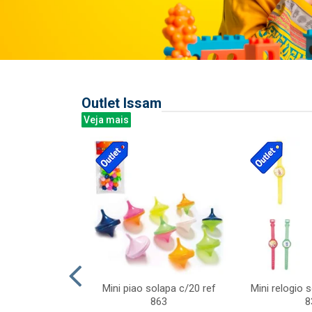
Outlet Issam
Veja mais
last c/div
Mini piao solapa c/20 ref
Mini relogio 
m ursinhos sor
863
8