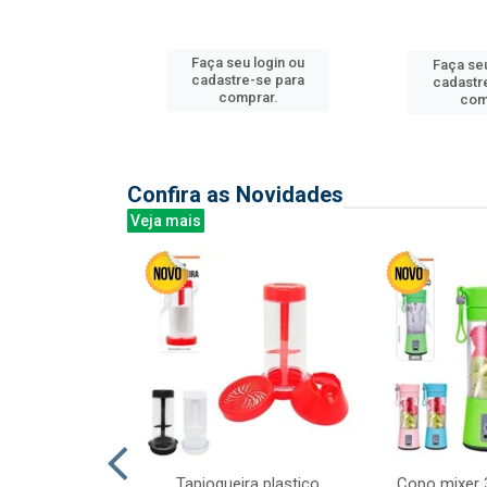
u login ou
Faça seu login ou
Faça seu
e-se para
cadastre-se para
cadastr
prar.
comprar.
com
Confira as Novidades
Veja mais
mesa cer 18cm
Tapioqueira plastico
Copo mixer 