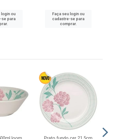
 login ou
Faça seu login ou
Faça seu 
-se para
cadastre-se para
cadastre
rar.
comprar.
comp
 500ml loom
Prato fundo cer 21,5cm
Prato raso c