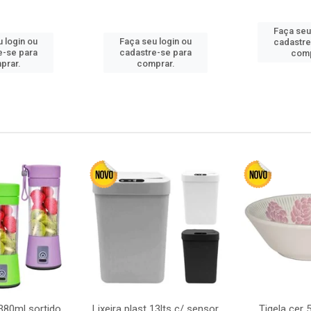
Faça seu
 login ou
Faça seu login ou
cadastre
e-se para
cadastre-se para
comp
prar.
comprar.
380ml sortido
Lixeira plast 13lts c/ sensor
Tigela cer