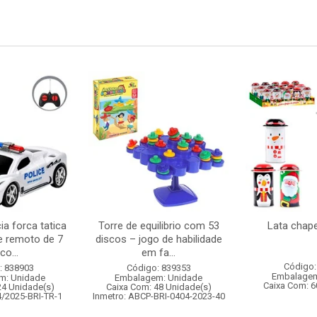
ia forca tatica
Torre de equilibrio com 53
Lata chap
e remoto de 7
discos – jogo de habilidade
co...
em fa...
Código:
: 838903
Código: 839353
Embalagem
m: Unidade
Embalagem: Unidade
Caixa Com: 6
24 Unidade(s)
Caixa Com: 48 Unidade(s)
4/2025-BRI-TR-1
Inmetro: ABCP-BRI-0404-2023-40