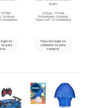
loom
 127060
Código: 127068
Código:
: Unidade
Embalagem: Unidade
Embalagem
2 Unidade(s)
Caixa Com: 12 Unidade(s)
Caixa Com: 1
 login ou
Faça seu login ou
Faça seu 
-se para
cadastre-se para
cadastre
rar.
comprar.
comp