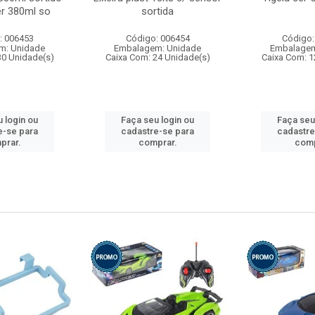
r 380ml so
sortida
: 006453
Código: 006454
Código:
m: Unidade
Embalagem: Unidade
Embalagem
30 Unidade(s)
Caixa Com: 24 Unidade(s)
Caixa Com: 1
 login ou
Faça seu login ou
Faça seu
e-se para
cadastre-se para
cadastre
prar.
comprar.
comp