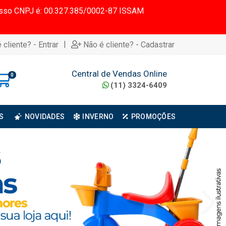
 Nosso CNPJ é: 00.327.385/0002-87 ISSAM
|
 cliente? - Entrar
Não é cliente? - Cadastrar
Central de Vendas Online
0
(11) 3324-6409
S
NOVIDADES
INVERNO
PROMOÇÕES