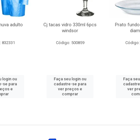
huva adulto
Cj tacas vidro 330ml 6pcs
Prato fundo
windsor
diam
: 832331
Código: 500859
Código:
 login ou
Faça seu login ou
Faça seu
e-se para
cadastre-se para
cadastre
reços e
ver preços e
ver pr
prar
comprar
com