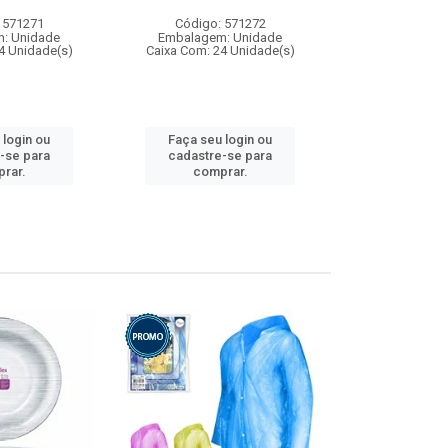
 571271
Código: 571272
Código:
: Unidade
Embalagem: Unidade
Embalagem
4 Unidade(s)
Caixa Com: 24 Unidade(s)
Caixa Com: 4
 login ou
Faça seu login ou
Faça seu 
-se para
cadastre-se para
cadastre
rar.
comprar.
comp