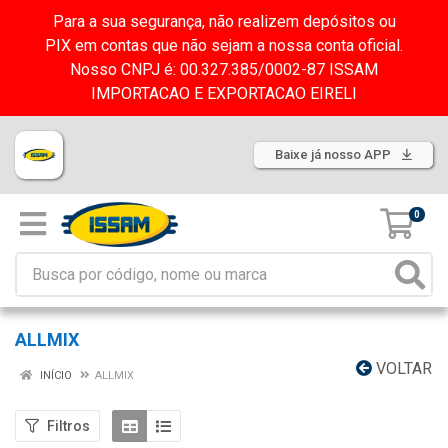
Para a sua segurança, não realizem depósitos ou
PIX em contas que não sejam a nossa conta oficial.
Nosso CNPJ é: 00.327.385/0002-87 ISSAM
IMPORTACAO E EXPORTACAO EIRELI
Baixe já nosso APP
0
ALLMIX
VOLTAR
INÍCIO
ALLMIX
Filtros