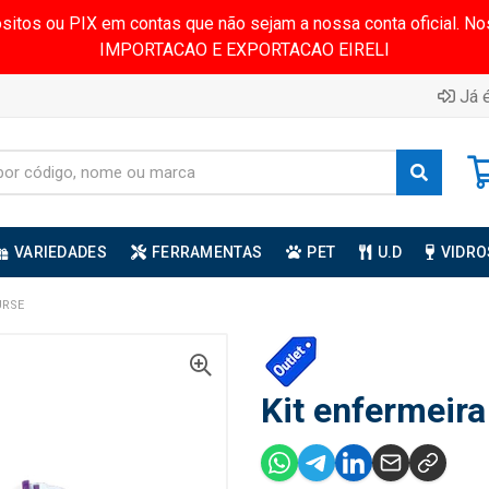
ósitos ou PIX em contas que não sejam a nossa conta oficial.
IMPORTACAO E EXPORTACAO EIRELI
Já é
VARIEDADES
FERRAMENTAS
PET
U.D
VIDRO
URSE
Kit enfermeira 