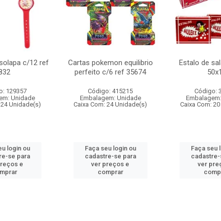
 solapa c/12 ref
Cartas pokemon equilibrio
Estalo de sa
832
perfeito c/6 ref 35674
50x
o: 129357
Código: 415215
Código: 
em: Unidade
Embalagem: Unidade
Embalagem:
 24 Unidade(s)
Caixa Com: 24 Unidade(s)
Caixa Com: 20
u login ou
Faça seu login ou
Faça seu 
re-se para
cadastre-se para
cadastre-
preços e
ver preços e
ver pre
mprar
comprar
comp