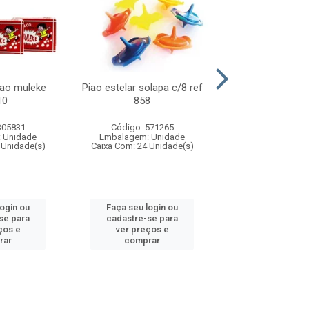
lao muleke
Piao estelar solapa c/8 ref
Carrinho f1 5c
10
858
c/20 ref 
305831
Código: 571265
Código: 571
 Unidade
Embalagem: Unidade
Embalagem: U
 Unidade(s)
Caixa Com: 24 Unidade(s)
Caixa Com: 24 Un
login ou
Faça seu login ou
Faça seu log
se para
cadastre-se para
cadastre-se 
ços e
ver preços e
ver preços
rar
comprar
comprar