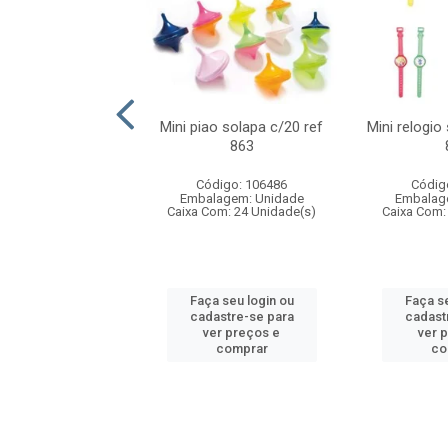
o f1 5cm solapa
Mini piao solapa c/20 ref
Mini relogio
20 ref 719
863
digo: 571271
Código: 106486
Códig
agem: Unidade
Embalagem: Unidade
Embalag
om: 24 Unidade(s)
Caixa Com: 24 Unidade(s)
Caixa Com:
 seu login ou
Faça seu login ou
Faça se
astre-se para
cadastre-se para
cadast
er preços e
ver preços e
ver 
comprar
comprar
co