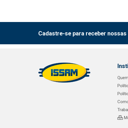
Cadastre-se para receber nossas 
Inst
Quem
Polít
Polít
Como
Trab
Me