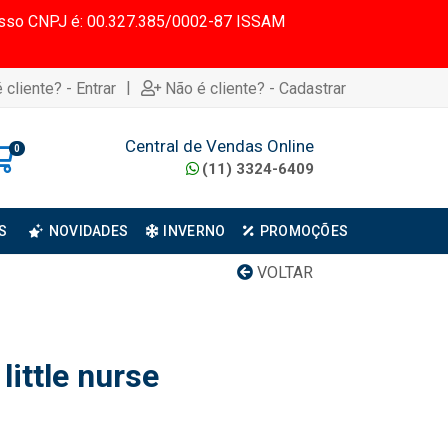
 Nosso CNPJ é: 00.327.385/0002-87 ISSAM
|
 cliente? - Entrar
Não é cliente? - Cadastrar
Central de Vendas Online
0
(11) 3324-6409
S
NOVIDADES
INVERNO
PROMOÇÕES
VOLTAR
little nurse