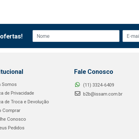
ofertas!
itucional
Fale Conosco
 Somos
(11) 3324-6409
ica de Privacidade
b2b@issam.com.br
ica de Troca e Devolução
 Comprar
alhe Conosco
us Pedidos