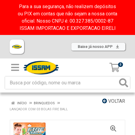
Para a sua segurança, não realizem depósitos
ou PIX em contas que não sejam a nossa conta
oficial. Nosso CNPJ é: 00.327.385/0002-87
ISSAM IMPORTACAO E EXPORTACAO EIRELI
Baixe já nosso APP
0
VOLTAR
INÍCIO
BRINQUEDOS
LANÇADOR COM 03 BOLAS FIRE BALL