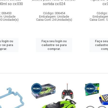
80ml so cx:030
sortida cx:024
cx:
: 006453
Código: 006454
Código:
m: Unidade
Embalagem: Unidade
Embalagem
30 Unidade(s)
Caixa Com: 24 Unidade(s)
Caixa Com: 1
 login ou
Faça seu login ou
Faça seu
e-se para
cadastre-se para
cadastre
prar.
comprar.
comp