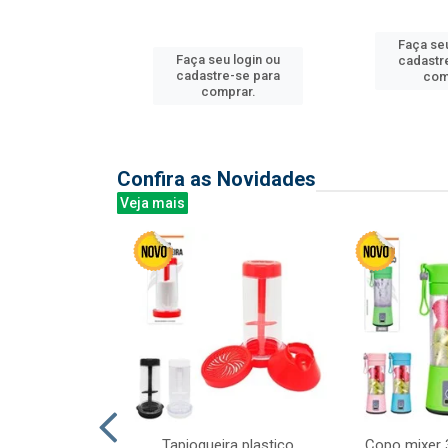
Faça seu
u login ou
Faça seu login ou
cadastr
e-se para
cadastre-se para
com
prar.
comprar.
Confira as Novidades
Veja mais
mesa cer 18cm
Tapioqueira plastico
Copo mixer 