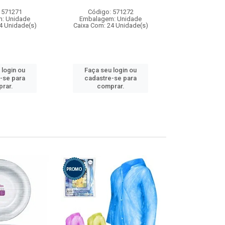
 571271
Código: 571272
Código:
: Unidade
Embalagem: Unidade
Embalagem
4 Unidade(s)
Caixa Com: 24 Unidade(s)
Caixa Com: 4
 login ou
Faça seu login ou
Faça seu 
-se para
cadastre-se para
cadastre
rar.
comprar.
comp