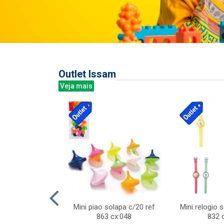
Outlet Issam
Veja mais
last c/div
Mini piao solapa c/20 ref
Mini relogio 
m ursinhos sor
863 cx:048
832 