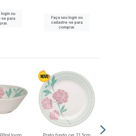
 login ou
Faça seu login ou
Faça seu 
-se para
cadastre-se para
cadastre
rar.
comprar.
comp
 500ml loom
Prato fundo cer 21,5cm
Prato raso c