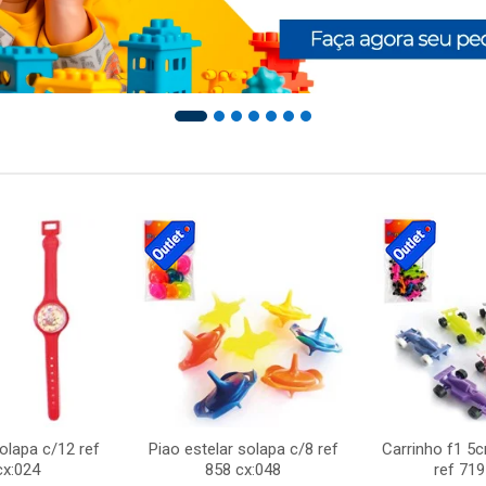
solapa c/12 ref
Piao estelar solapa c/8 ref
Carrinho f1 5
cx:024
858 cx:048
ref 719