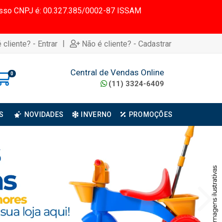
 Nosso CNPJ é: 00.327.385/0002-87 ISSAM
|
 cliente? - Entrar
Não é cliente? - Cadastrar
Central de Vendas Online
0
(11) 3324-6409
S
NOVIDADES
INVERNO
PROMOÇÕES