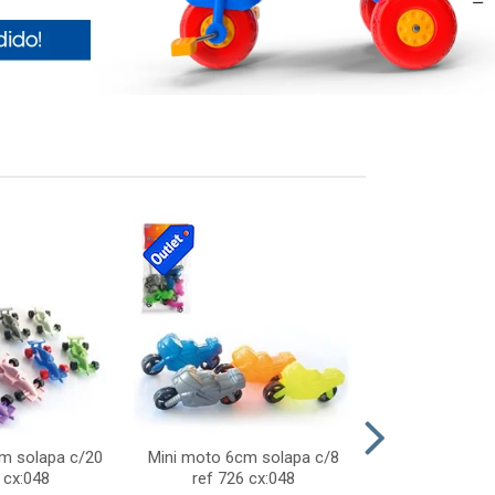
cm solapa c/20
Mini moto 6cm solapa c/8
Giro helice so
 cx:048
ref 726 cx:048
757 c