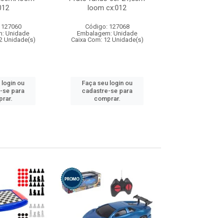
012
loom cx:012
cx:
 127060
Código: 127068
Código:
: Unidade
Embalagem: Unidade
Embalagem
2 Unidade(s)
Caixa Com: 12 Unidade(s)
Caixa Com: 1
 login ou
Faça seu login ou
Faça seu 
-se para
cadastre-se para
cadastre
rar.
comprar.
comp