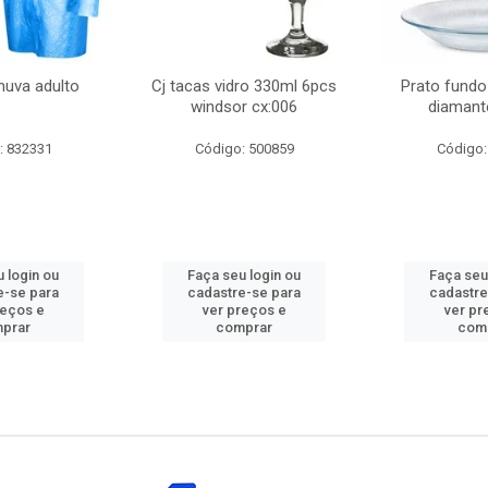
huva adulto
Cj tacas vidro 330ml 6pcs
Prato fundo
windsor cx:006
diamant
: 832331
Código: 500859
Código:
 login ou
Faça seu login ou
Faça seu
e-se para
cadastre-se para
cadastre
reços e
ver preços e
ver pr
prar
comprar
com