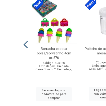
stico n.4 12cm
Borracha escolar
Paliteiro de a
bolsa/sorvetinho 4cm
mesa 
cx:576
: 940550
Código
Código: 495186
m: Unidade
Embalage
Embalagem: Unidade
24 Unidade(s)
Caixa Com: 
Caixa Com: 576 Unidade(s)
u login ou
Faça seu
Faça seu login ou
e-se para
cadastr
cadastre-se para
prar.
com
comprar.