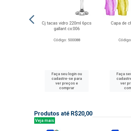
ml 6 pcs barone
Cj tacas vidro 220ml 6pcs
Capa de c
:006
gallant cx:006
: 504135
Código: 500088
Código
u login ou
Faça seu login ou
Faça seu
e-se para
cadastre-se para
cadastr
reços e
ver preços e
ver p
mprar
comprar
com
Produtos até R$20,00
Veja mais