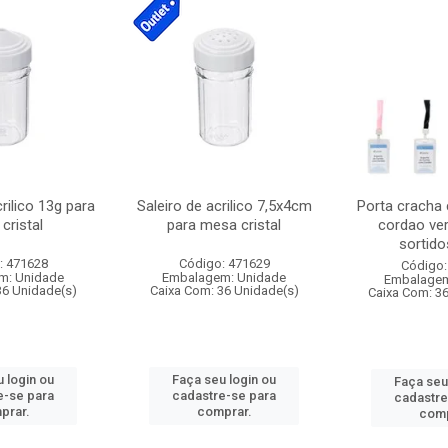
crilico 13g para
Saleiro de acrilico 7,5x4cm
Porta cracha
cristal
para mesa cristal
cordao ver
sortidos
: 471628
Código: 471629
Código:
m: Unidade
Embalagem: Unidade
Embalagem
36 Unidade(s)
Caixa Com: 36 Unidade(s)
Caixa Com: 3
 login ou
Faça seu login ou
Faça seu
e-se para
cadastre-se para
cadastre
prar.
comprar.
comp