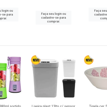
 login ou
Faça seu
Faça seu login ou
e-se para
cadastre
cadastre-se para
prar.
comp
comprar.
380ml sortido
Lixeira plast 13lts c/ sensor
Tigela cer