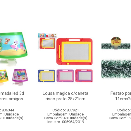
omada led 3d
Lousa magica c/caneta
Festao po
hores amigos
risco preto 28x21cm
11cmx2
: 836344
Código: 837921
Código:
m: Unidade
Embalagem: Unidade
Embalagem
20 Unidade(s)
Caixa Com: 48 Unidade(s)
Caixa Com: 5
Inmetro: 005964/2019