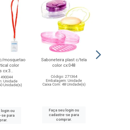
 c/mosquetao
Saboneteira plast c/tela
Prato plas
tical color
color cx:048
colorido
 cx:3...
Código: 271364
Código:
 490044
Embalagem: Unidade
Embalagem
: Unidade
Caixa Com: 48 Unidade(s)
Caixa Com: 4
60 Unidade(s)
Faça seu login ou
Faça seu 
 login ou
cadastre-se para
cadastre
-se para
comprar.
comp
rar.