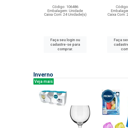
:240
Código: 106486
Código
: 275814
Embalagem: Unidade
Embalage
m: Unidade
Caixa Com: 24 Unidade(s)
Caixa Com: 
240 Unidade(s)
Faça seu login ou
Faça seu
u login ou
cadastre-se para
cadastr
e-se para
comprar.
com
prar.
Inverno
Veja mais