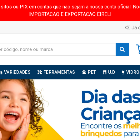
ósitos ou PIX em contas que não sejam a nossa conta oficial.
IMPORTACAO E EXPORTACAO EIRELI
Já é
VARIEDADES
FERRAMENTAS
PET
U.D
VIDRO