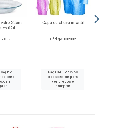
 vidro 22cm
Capa de chuva infantil
Jg prato fun
e cx:024
diam
 501323
Código: 832332
Código:
 login ou
Faça seu login ou
Faça seu 
-se para
cadastre-se para
cadastre
eços e
ver preços e
ver pr
prar
comprar
comp