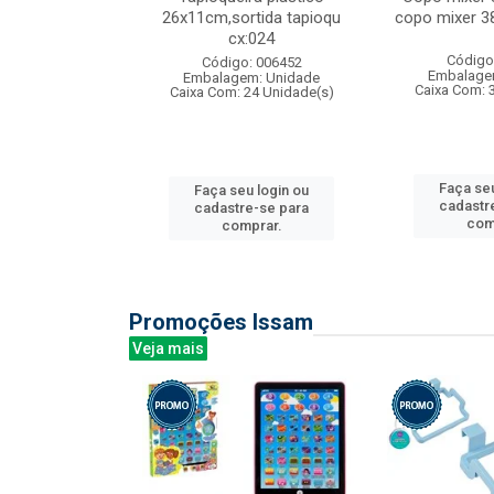
s cx:012
26x11cm,sortida tapioqu
copo mixer 3
cx:024
: 135177
Código
Código: 006452
m: Unidade
Embalage
Embalagem: Unidade
12 Unidade(s)
Caixa Com: 
Caixa Com: 24 Unidade(s)
u login ou
Faça seu
Faça seu login ou
e-se para
cadastr
cadastre-se para
prar.
com
comprar.
Promoções Issam
Veja mais