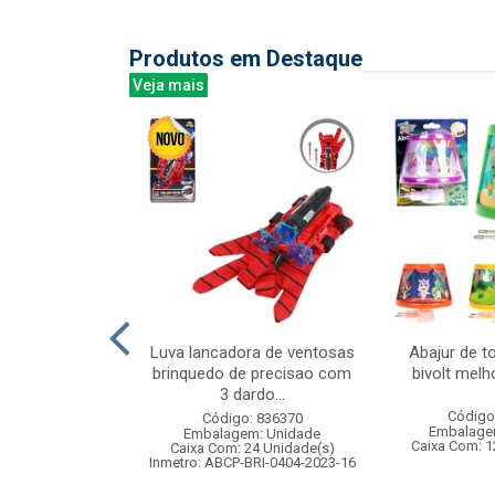
Produtos em Destaque
Veja mais
a elefante com
Luva lancadora de ventosas
Abajur de t
 16x24cm
brinquedo de precisao com
bivolt mel
3 dardo...
: 837923
Código
Código: 836370
m: Unidade
Embalage
Embalagem: Unidade
96 Unidade(s)
Caixa Com: 1
Caixa Com: 24 Unidade(s)
005964/2019
Inmetro: ABCP-BRI-0404-2023-16