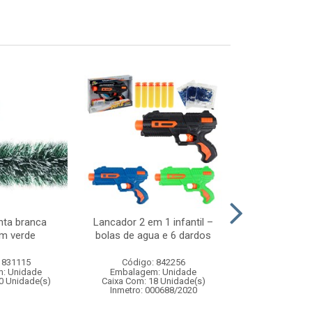
nta branca
Lancador 2 em 1 infantil –
Jogo water g
m verde
bolas de agua e 6 dardos
mar - brinque
de agu
 831115
Código: 842256
Código:
: Unidade
Embalagem: Unidade
Embalagem
0 Unidade(s)
Caixa Com: 18 Unidade(s)
Caixa Com: 9
Inmetro: 000688/2020
Inmetro: 0