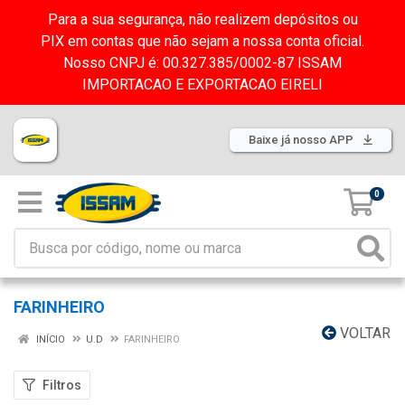
Para a sua segurança, não realizem depósitos ou
PIX em contas que não sejam a nossa conta oficial.
Nosso CNPJ é: 00.327.385/0002-87 ISSAM
IMPORTACAO E EXPORTACAO EIRELI
Baixe já nosso APP
0
FARINHEIRO
VOLTAR
INÍCIO
U.D
FARINHEIRO
Filtros