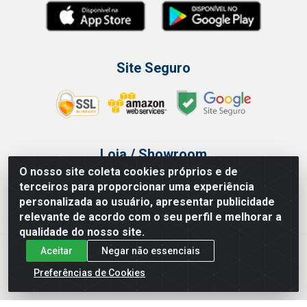
Site Seguro
Loja / Showroom
O nosso site coleta cookies próprios e de
Tel.: (11) 3314 6400
terceiros para proporcionar uma experiência
Av Vautier, 468 - Pari - São Paulo/SP
personalizada ao usuário, apresentar publicidade
relevante de acordo com o seu perfil e melhorar a
qualidade do nosso site.
Aceitar
Negar não essenciais
Issam Importação e Exportação LTDA - Av. Vautier, 468 - Pari, São
Paulo/ SP - CEP 03032-000 - CNPJ 00.327.385/0003-68
Preferências de Cookies