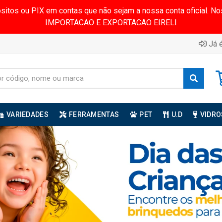
ósitos ou PIX em contas que não sejam a nossa conta oficial.
IMPORTACAO E EXPORTACAO EIRELI
Já é
VARIEDADES
FERRAMENTAS
PET
U.D
VIDRO