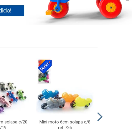
cm solapa c/20
Mini moto 6cm solapa c/8
Giro helice so
 719
ref 726
75