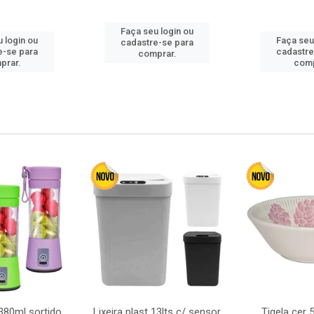
Faça seu login ou
 login ou
Faça seu
cadastre-se para
e-se para
cadastre
comprar.
prar.
comp
380ml sortido
Lixeira plast 13lts c/ sensor
Tigela cer