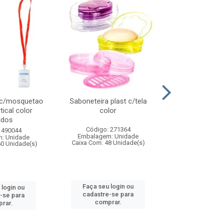
 c/mosquetao
Saboneteira plast c/tela
Prato plas
tical color
color
colo
idos
Código: 271364
Código:
 490044
Embalagem: Unidade
Embalagem
: Unidade
Caixa Com: 48 Unidade(s)
Caixa Com: 4
60 Unidade(s)
Faça seu login ou
Faça seu 
 login ou
cadastre-se para
cadastre
-se para
comprar.
comp
rar.