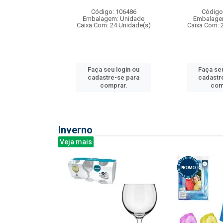
: 275814
Código: 106486
Código
m: Unidade
Embalagem: Unidade
Embalage
240 Unidade(s)
Caixa Com: 24 Unidade(s)
Caixa Com: 
u login ou
Faça seu login ou
Faça seu
e-se para
cadastre-se para
cadastr
prar.
comprar.
com
Inverno
Veja mais