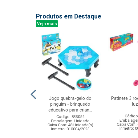
Produtos em Destaque
Veja mais
reen bali 340ml
Jogo quebra-gelo do
Patinete 3 r
6pcs
pinguim - brinquedo
luz
educativo para crian...
: 838878
Código
Código: 833054
m: Unidade
Embalage
Embalagem: Unidade
 8 Unidade(s)
Caixa Com: 
Caixa Com: 48 Unidade(s)
Inmetro: 
Inmetro: 010004/2023