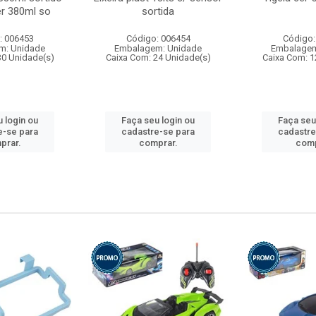
r 380ml so
sortida
: 006453
Código: 006454
Código:
m: Unidade
Embalagem: Unidade
Embalagem
30 Unidade(s)
Caixa Com: 24 Unidade(s)
Caixa Com: 1
 login ou
Faça seu login ou
Faça seu
e-se para
cadastre-se para
cadastre
prar.
comprar.
comp