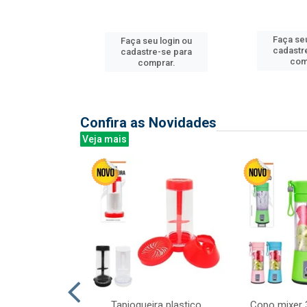
u login ou
Faça seu
Faça seu login ou
e-se para
cadastr
cadastre-se para
prar.
com
comprar.
Confira as Novidades
Veja mais
mesa cer 18cm
Tapioqueira plastico
Copo mixer 