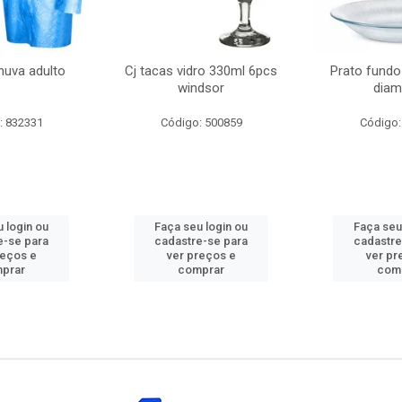
huva adulto
Cj tacas vidro 330ml 6pcs
Prato fundo
windsor
diam
: 832331
Código: 500859
Código:
 login ou
Faça seu login ou
Faça seu
e-se para
cadastre-se para
cadastre
reços e
ver preços e
ver pr
prar
comprar
com