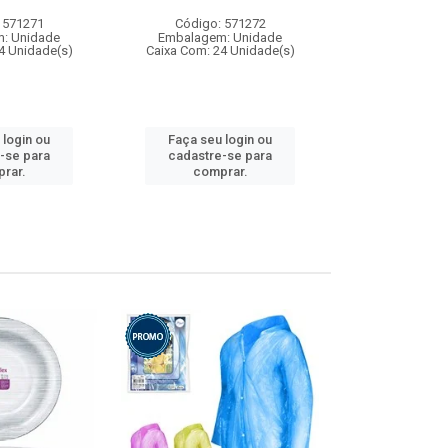
 571271
Código: 571272
Código:
: Unidade
Embalagem: Unidade
Embalagem
4 Unidade(s)
Caixa Com: 24 Unidade(s)
Caixa Com: 4
 login ou
Faça seu login ou
Faça seu 
-se para
cadastre-se para
cadastre
rar.
comprar.
comp