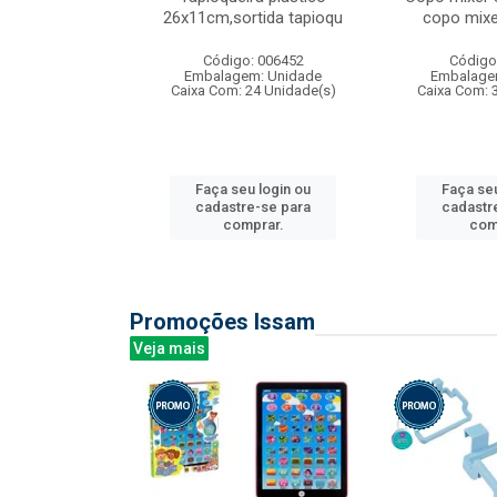
irios
26x11cm,sortida tapioqu
copo mixe
: 135177
Código: 006452
Código
m: Unidade
Embalagem: Unidade
Embalage
12 Unidade(s)
Caixa Com: 24 Unidade(s)
Caixa Com: 
u login ou
Faça seu login ou
Faça seu
e-se para
cadastre-se para
cadastr
prar.
comprar.
com
Promoções Issam
Veja mais