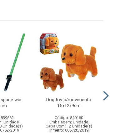
 space war
Dog toy c/movimento
Pisca arroz 
5cm
15x12x9cm
4,2m 1
 839662
Código: 840160
Código:
: Unidade
Embalagem: Unidade
Embalagem
8 Unidade(s)
Caixa Com: 12 Unidade(s)
Caixa Com: 12
06752/2019
Inmetro: 006720/2019