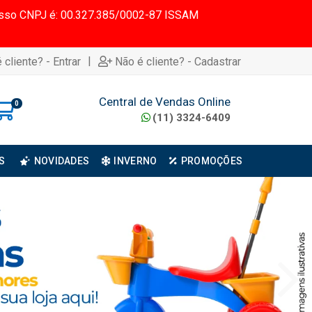
 Nosso CNPJ é: 00.327.385/0002-87 ISSAM
|
 cliente? - Entrar
Não é cliente? - Cadastrar
Central de Vendas Online
0
(11) 3324-6409
S
NOVIDADES
INVERNO
PROMOÇÕES