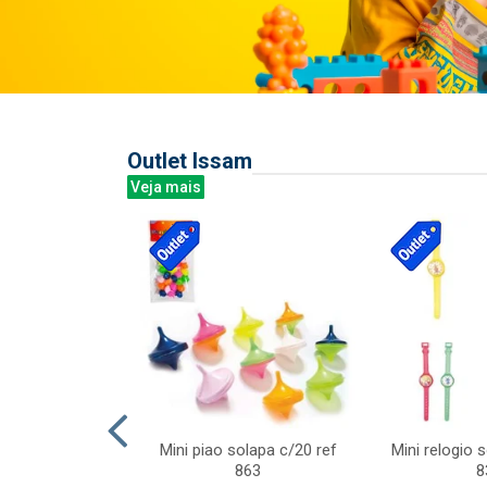
Outlet Issam
Veja mais
last c/div
Mini piao solapa c/20 ref
Mini relogio 
m ursinhos sor
863
8