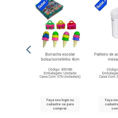
stico n.4 12cm
Borracha escolar
Paliteiro de a
bolsa/sorvetinho 4cm
mesa 
: 940550
Código: 495186
Código
m: Unidade
Embalagem: Unidade
Embalage
24 Unidade(s)
Caixa Com: 576 Unidade(s)
Caixa Com: 
u login ou
Faça seu login ou
Faça seu
e-se para
cadastre-se para
cadastr
prar.
comprar.
com