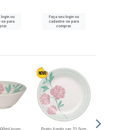
Faça seu 
 login ou
Faça seu login ou
cadastre
-se para
cadastre-se para
comp
rar.
comprar.
 500ml loom
Prato fundo cer 21,5cm
Prato raso c