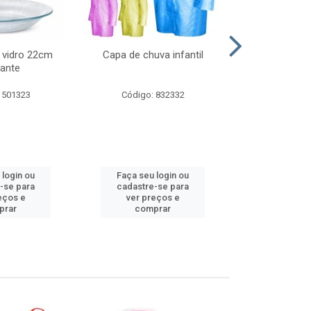
 vidro 22cm
Capa de chuva infantil
Jg prato fun
ante
diam
 501323
Código: 832332
Código:
 login ou
Faça seu login ou
Faça seu 
-se para
cadastre-se para
cadastre
eços e
ver preços e
ver pr
prar
comprar
comp