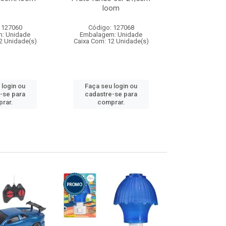
loom
 127060
Código: 127068
Código:
: Unidade
Embalagem: Unidade
Embalagem
2 Unidade(s)
Caixa Com: 12 Unidade(s)
Caixa Com: 1
 login ou
Faça seu login ou
Faça seu 
-se para
cadastre-se para
cadastre
rar.
comprar.
comp