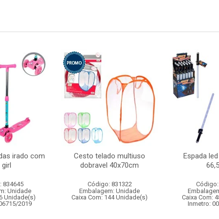
odas irado com
Cesto telado multiuso
Espada led
 girl
dobravel 40x70cm
66,
: 834645
Código: 831322
Código:
m: Unidade
Embalagem: Unidade
Embalagem
6 Unidade(s)
Caixa Com: 144 Unidade(s)
Caixa Com: 4
006715/2019
Inmetro: 0