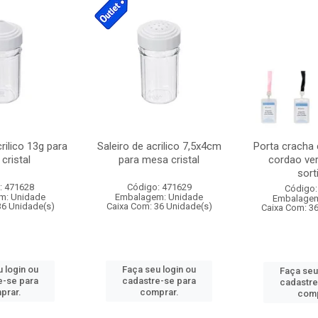
crilico 13g para
Saleiro de acrilico 7,5x4cm
Porta cracha
cristal
para mesa cristal
cordao ver
sort
: 471628
Código: 471629
Código:
m: Unidade
Embalagem: Unidade
Embalagem
36 Unidade(s)
Caixa Com: 36 Unidade(s)
Caixa Com: 3
 login ou
Faça seu login ou
Faça seu
e-se para
cadastre-se para
cadastre
prar.
comprar.
comp