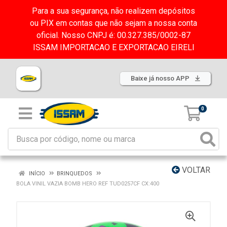
Para a sua segurança, não realizem depósitos
ou PIX em contas que não sejam a nossa conta
oficial. Nosso CNPJ é: 00.327.385/0002-87
ISSAM IMPORTACAO E EXPORTACAO EIRELI
Baixe já nosso APP
0
VOLTAR
INÍCIO
BRINQUEDOS
BOLA VINIL VAZIA BOMB HERO REF TUD0257CF CX:400