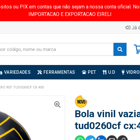
ósitos ou PIX em contas que não sejam a nossa conta oficial.
IMPORTACAO E EXPORTACAO EIRELI
Já é
VARIEDADES
FERRAMENTAS
PET
U.D
VIDRO
ERO REF TUD0260CF CX:400
Bola vinil vaz
tud0260cf cx: