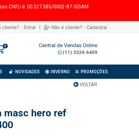
 Nosso CNPJ é: 00.327.385/0002-87 ISSAM
|
 cliente? - Entrar
Não é cliente? - Cadastrar
Central de Vendas Online
0
(11) 3324-6409
S
NOVIDADES
INVERNO
PROMOÇÕES
VOLTAR
ia masc hero ref
400