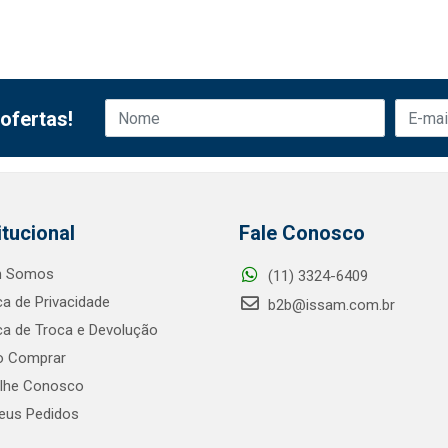
ofertas!
itucional
Fale Conosco
 Somos
(11) 3324-6409
ica de Privacidade
b2b@issam.com.br
ica de Troca e Devolução
 Comprar
alhe Conosco
us Pedidos