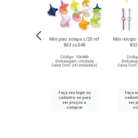
o f1 5cm solapa
Mini piao solapa c/20 ref
Mini relogio
ref 719 cx:048
863 cx:048
832
digo: 571271
Código: 106486
Códig
agem: Unidade
Embalagem: Unidade
Embalag
om: 24 Unidade(s)
Caixa Com: 24 Unidade(s)
Caixa Com:
 seu login ou
Faça seu login ou
Faça se
astre-se para
cadastre-se para
cadast
er preços e
ver preços e
ver 
comprar
comprar
co