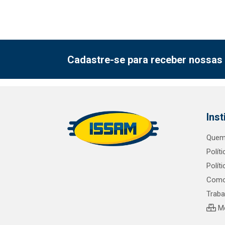
Cadastre-se para receber nossas 
Inst
Quem
Polít
Polít
Como
Trab
Me