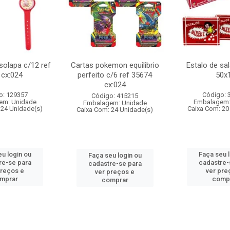
 solapa c/12 ref
Cartas pokemon equilibrio
Estalo de sa
 cx:024
perfeito c/6 ref 35674
50x
cx:024
o: 129357
Código: 
Código: 415215
em: Unidade
Embalagem:
Embalagem: Unidade
 24 Unidade(s)
Caixa Com: 20
Caixa Com: 24 Unidade(s)
u login ou
Faça seu 
Faça seu login ou
re-se para
cadastre-
cadastre-se para
preços e
ver pre
ver preços e
mprar
comp
comprar