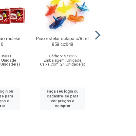
lao muleke
Piao estelar solapa c/8 ref
Carrinho f1 5c
10
858 cx:048
c/20 ref 719 
305831
Código: 571265
Código: 571
 Unidade
Embalagem: Unidade
Embalagem: U
 Unidade(s)
Caixa Com: 24 Unidade(s)
Caixa Com: 24 Un
login ou
Faça seu login ou
Faça seu log
se para
cadastre-se para
cadastre-se 
ços e
ver preços e
ver preços
rar
comprar
comprar