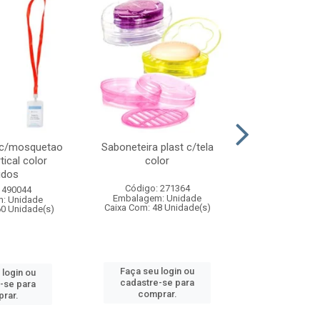
 c/mosquetao
Saboneteira plast c/tela
Prato plas
tical color
color
colo
idos
Código: 271364
Código:
 490044
Embalagem: Unidade
Embalagem
: Unidade
Caixa Com: 48 Unidade(s)
Caixa Com: 4
60 Unidade(s)
Faça seu login ou
Faça seu 
 login ou
cadastre-se para
cadastre
-se para
comprar.
comp
rar.