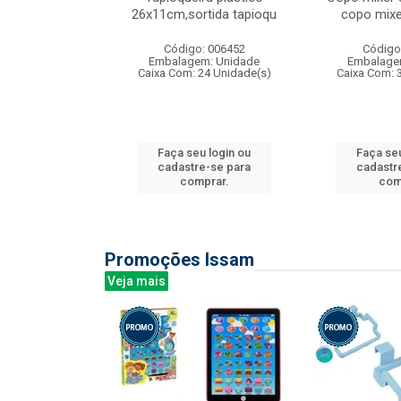
irios
26x11cm,sortida tapioqu
copo mixe
: 135177
Código: 006452
Código
m: Unidade
Embalagem: Unidade
Embalage
12 Unidade(s)
Caixa Com: 24 Unidade(s)
Caixa Com: 
u login ou
Faça seu login ou
Faça seu
e-se para
cadastre-se para
cadastr
prar.
comprar.
com
Promoções Issam
Veja mais