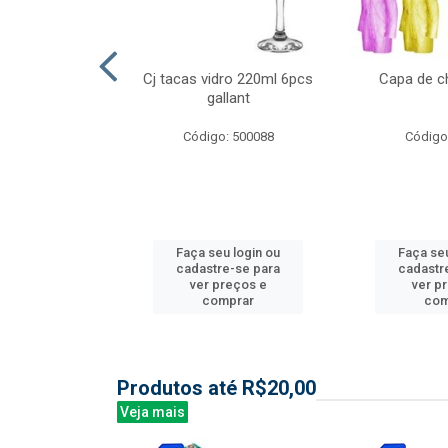
l nylon 20mts
Cj tacas vidro 220ml 6pcs
Capa de c
3mm
gallant
: 844035
Código: 500088
Código
u login ou
Faça seu login ou
Faça seu
e-se para
cadastre-se para
cadastr
reços e
ver preços e
ver p
mprar
comprar
com
Produtos até R$20,00
Veja mais