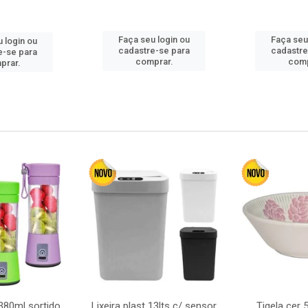
Faça seu login ou
Faça seu
 login ou
cadastre-se para
cadastre
e-se para
comprar.
comp
prar.
380ml sortido
Lixeira plast 13lts c/ sensor
Tigela cer