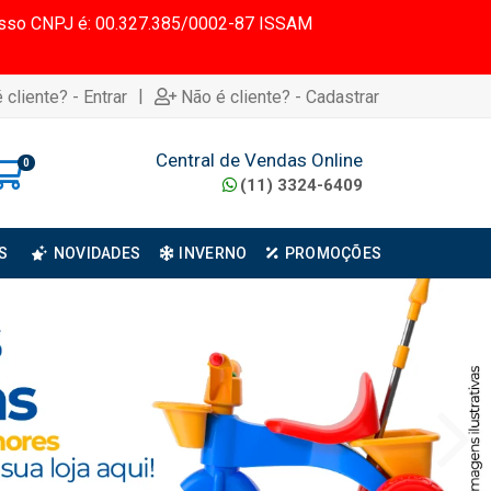
 Nosso CNPJ é: 00.327.385/0002-87 ISSAM
|
 cliente? - Entrar
Não é cliente? - Cadastrar
Central de Vendas Online
0
(11) 3324-6409
S
NOVIDADES
INVERNO
PROMOÇÕES