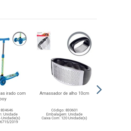
das irado com
Amassador de alho 10cm
Brinquedo a
 boy
parede em
 834646
Código: 830601
Código:
: Unidade
Embalagem: Unidade
Embalagem
6 Unidade(s)
Caixa Com: 120 Unidade(s)
Caixa Com: 12
06715/2019
Inmetro: 0