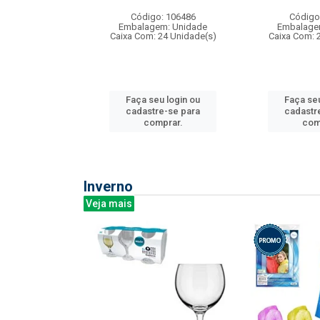
: 275814
Código: 106486
Código
m: Unidade
Embalagem: Unidade
Embalage
240 Unidade(s)
Caixa Com: 24 Unidade(s)
Caixa Com: 
u login ou
Faça seu login ou
Faça seu
e-se para
cadastre-se para
cadastr
prar.
comprar.
com
Inverno
Veja mais