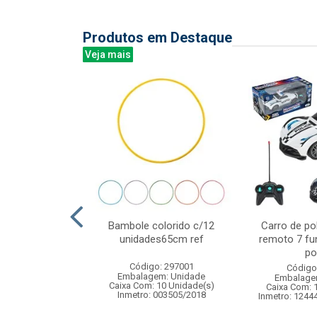
Produtos em Destaque
Veja mais
lue bali 340ml
Bambole colorido c/12
Carro de pol
6pcs
unidades65cm ref
remoto 7 fu
po
: 838881
Código: 297001
Código
m: Unidade
Embalagem: Unidade
Embalage
 8 Unidade(s)
Caixa Com: 10 Unidade(s)
Caixa Com: 
Inmetro: 003505/2018
Inmetro: 1244