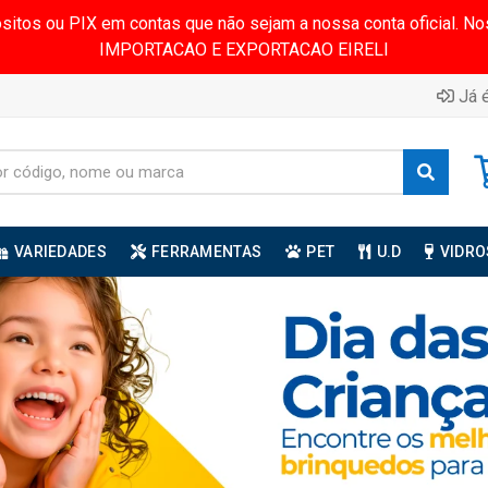
ósitos ou PIX em contas que não sejam a nossa conta oficial.
IMPORTACAO E EXPORTACAO EIRELI
Já é
VARIEDADES
FERRAMENTAS
PET
U.D
VIDRO