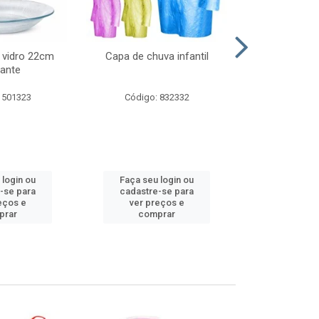
 vidro 22cm
Capa de chuva infantil
Jg prato fun
ante
diam
 501323
Código: 832332
Código:
 login ou
Faça seu login ou
Faça seu 
-se para
cadastre-se para
cadastre
eços e
ver preços e
ver pr
prar
comprar
comp