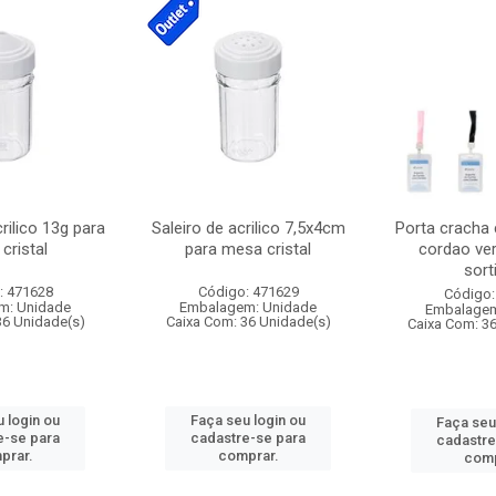
crilico 13g para
Saleiro de acrilico 7,5x4cm
Porta cracha
cristal
para mesa cristal
cordao ver
sort
: 471628
Código: 471629
Código:
m: Unidade
Embalagem: Unidade
Embalagem
36 Unidade(s)
Caixa Com: 36 Unidade(s)
Caixa Com: 3
 login ou
Faça seu login ou
Faça seu
e-se para
cadastre-se para
cadastre
prar.
comprar.
comp