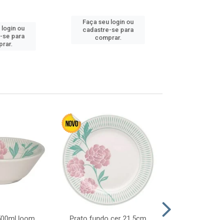
Faça seu login ou
 login ou
Faça seu 
cadastre-se para
-se para
cadastre
comprar.
rar.
comp
 500ml loom
Prato fundo cer 21,5cm
Prato raso c