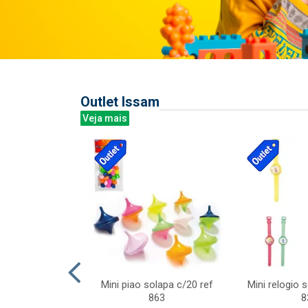
Outlet Issam
Veja mais
last c/div
Mini piao solapa c/20 ref
Mini relogio 
m ursinhos sor
863
8