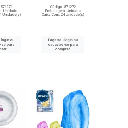
 571271
Código: 571272
Código:
: Unidade
Embalagem: Unidade
Embalagem
4 Unidade(s)
Caixa Com: 24 Unidade(s)
Caixa Com: 4
 login ou
Faça seu login ou
Faça seu 
-se para
cadastre-se para
cadastre
rar.
comprar.
comp