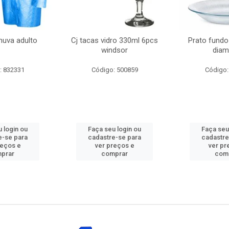
huva adulto
Cj tacas vidro 330ml 6pcs
Prato fundo
windsor
diam
: 832331
Código: 500859
Código:
 login ou
Faça seu login ou
Faça seu
e-se para
cadastre-se para
cadastre
reços e
ver preços e
ver pr
prar
comprar
com