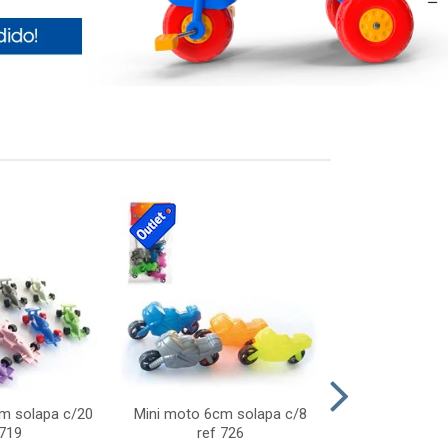
cm solapa c/20
Mini moto 6cm solapa c/8
Giro helice so
 719
ref 726
75