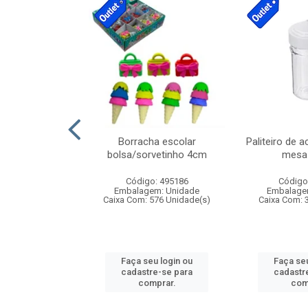
cores sortidas
Borracha escolar
Paliteiro de a
ref 130s
bolsa/sorvetinho 4cm
mesa 
: 826147
Código: 495186
Código
m: Unidade
Embalagem: Unidade
Embalage
160 Unidade(s)
Caixa Com: 576 Unidade(s)
Caixa Com: 
u login ou
Faça seu login ou
Faça seu
e-se para
cadastre-se para
cadastr
prar.
comprar.
com