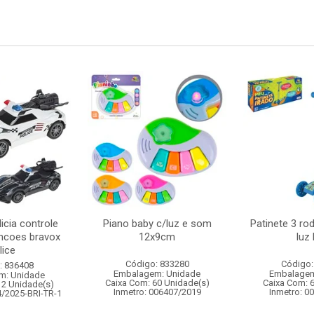
icia controle
Piano baby c/luz e som
Patinete 3 ro
ncoes bravox
12x9cm
luz
lice
Código: 833280
Código:
: 836408
Embalagem: Unidade
Embalagem
m: Unidade
Caixa Com: 60 Unidade(s)
Caixa Com: 
12 Unidade(s)
Inmetro: 006407/2019
Inmetro: 0
4/2025-BRI-TR-1