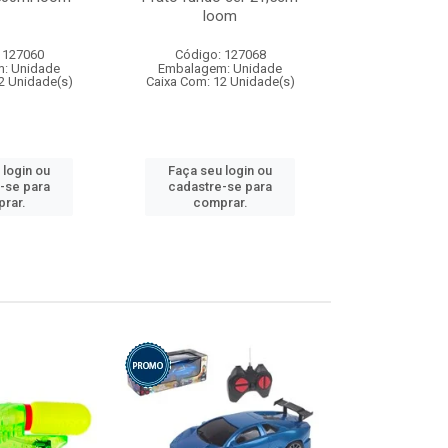
loom
 127060
Código: 127068
Código:
: Unidade
Embalagem: Unidade
Embalagem
2 Unidade(s)
Caixa Com: 12 Unidade(s)
Caixa Com: 1
 login ou
Faça seu login ou
Faça seu 
-se para
cadastre-se para
cadastre
rar.
comprar.
comp