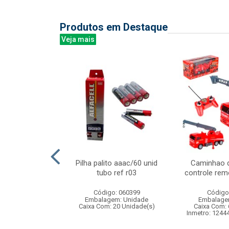
Produtos em Destaque
Veja mais
teleira liso
Pilha palito aaac/60 unid
Caminhao 
100cm
tubo ref r03
controle rem
: 836769
Código: 060399
Código
m: Unidade
Embalagem: Unidade
Embalage
144 Unidade(s)
Caixa Com: 20 Unidade(s)
Caixa Com: 
Inmetro: 1244