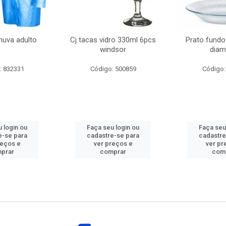
huva adulto
Cj tacas vidro 330ml 6pcs
Prato fundo
windsor
diam
: 832331
Código: 500859
Código:
 login ou
Faça seu login ou
Faça seu
e-se para
cadastre-se para
cadastre
reços e
ver preços e
ver pr
prar
comprar
com