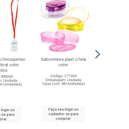
 c/mosquetao
Saboneteira plast c/tela
Prato plas
tical color
color
colo
idos
Código: 271364
Código:
 490044
Embalagem: Unidade
Embalagem
: Unidade
Caixa Com: 48 Unidade(s)
Caixa Com: 4
60 Unidade(s)
Faça seu login ou
Faça seu 
 login ou
cadastre-se para
cadastre
-se para
comprar.
comp
rar.