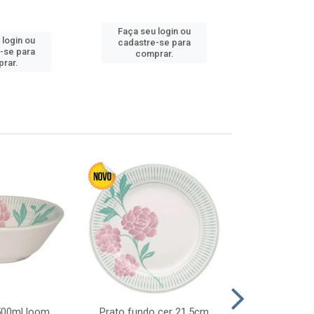
Faça seu login ou
Faça seu 
 login ou
cadastre-se para
cadastre
-se para
comprar.
comp
rar.
 500ml loom
Prato fundo cer 21,5cm
Prato raso c