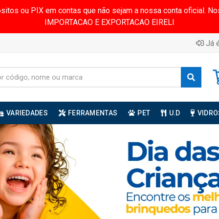
ósitos ou PIX em contas que não sejam a nossa conta oficial.
IMPORTACAO E EXPORTACAO EIRELI
Já é
VARIEDADES
FERRAMENTAS
PET
U.D
VIDRO