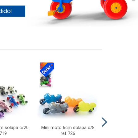
cm solapa c/20
Mini moto 6cm solapa c/8
Giro helice so
 719
ref 726
75