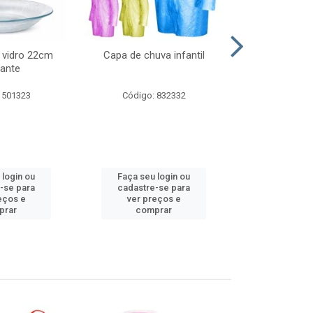
 vidro 22cm
Capa de chuva infantil
Jg prato fun
ante
diam
 501323
Código: 832332
Código:
 login ou
Faça seu login ou
Faça seu 
-se para
cadastre-se para
cadastre
eços e
ver preços e
ver pr
prar
comprar
comp