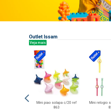
Outlet Issam
Veja mais
last c/div
Mini piao solapa c/20 ref
Mini relogio 
m ursinhos sor
863
8