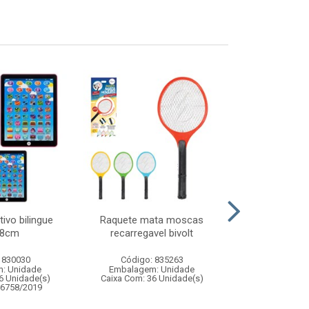
tivo bilingue
Raquete mata moscas
Pisca led 100
18cm
recarregavel bivolt
127v 
 830030
Código: 835263
Código:
: Unidade
Embalagem: Unidade
Embalagem
6 Unidade(s)
Caixa Com: 36 Unidade(s)
Caixa Com: 5
06758/2019