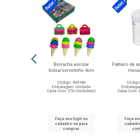
cores sortidas
Borracha escolar
Paliteiro de a
ref 130s
bolsa/sorvetinho 4cm
mesa 
: 826147
Código: 495186
Código
m: Unidade
Embalagem: Unidade
Embalage
160 Unidade(s)
Caixa Com: 576 Unidade(s)
Caixa Com: 
u login ou
Faça seu login ou
Faça seu
e-se para
cadastre-se para
cadastr
prar.
comprar.
com