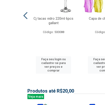
l nylon 20mts
Cj tacas vidro 220ml 6pcs
Capa de c
3mm
gallant
: 844035
Código: 500088
Código
u login ou
Faça seu login ou
Faça seu
e-se para
cadastre-se para
cadastr
reços e
ver preços e
ver p
mprar
comprar
com
Produtos até R$20,00
Veja mais