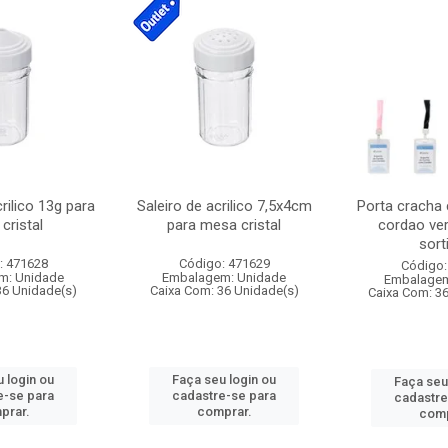
crilico 13g para
Saleiro de acrilico 7,5x4cm
Porta cracha
cristal
para mesa cristal
cordao ver
sort
: 471628
Código: 471629
Código:
m: Unidade
Embalagem: Unidade
Embalagem
36 Unidade(s)
Caixa Com: 36 Unidade(s)
Caixa Com: 3
 login ou
Faça seu login ou
Faça seu
e-se para
cadastre-se para
cadastre
prar.
comprar.
comp