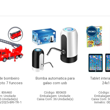
de bombeiro
Bomba automatica para
Tablet intera
oto 7 funcoes
galao com usb
24x
: 836460
Código: 830603
Código:
m: Unidade
Embalagem: Unidade
Embalagem
6 Unidade(s)
Caixa Com: 36 Unidade(s)
Caixa Com: 3
4/2025-BRI-TR-1
Inmetro: 0