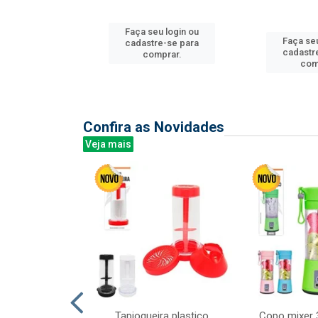
u login ou
Faça seu login ou
Faça seu
e-se para
cadastre-se para
cadastr
prar.
comprar.
com
Confira as Novidades
Veja mais
mesa cer 18cm
Tapioqueira plastico
Copo mixer 