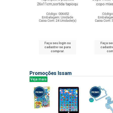
irios
26x11cm,sortida tapioqu
copo mixe
: 135177
Código: 006452
Código
m: Unidade
Embalagem: Unidade
Embalage
12 Unidade(s)
Caixa Com: 24 Unidade(s)
Caixa Com: 
u login ou
Faça seu login ou
Faça seu
e-se para
cadastre-se para
cadastr
prar.
comprar.
com
Promoções Issam
Veja mais