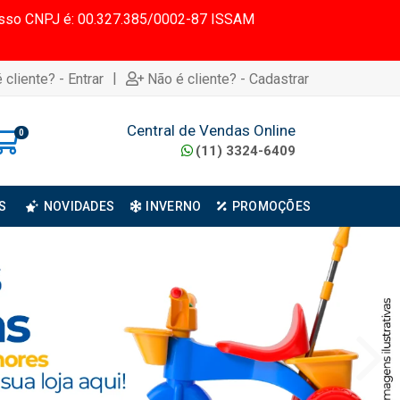
 Nosso CNPJ é: 00.327.385/0002-87 ISSAM
|
 cliente? - Entrar
Não é cliente? - Cadastrar
Central de Vendas Online
0
(11) 3324-6409
S
NOVIDADES
INVERNO
PROMOÇÕES