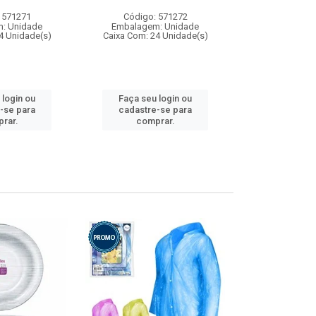
 571271
Código: 571272
Código:
: Unidade
Embalagem: Unidade
Embalagem
4 Unidade(s)
Caixa Com: 24 Unidade(s)
Caixa Com: 4
 login ou
Faça seu login ou
Faça seu 
-se para
cadastre-se para
cadastre
rar.
comprar.
comp