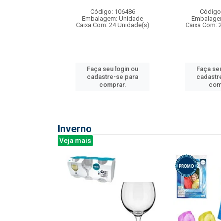
: 275814
Código: 106486
Código
m: Unidade
Embalagem: Unidade
Embalage
240 Unidade(s)
Caixa Com: 24 Unidade(s)
Caixa Com: 
u login ou
Faça seu login ou
Faça seu
e-se para
cadastre-se para
cadastr
prar.
comprar.
com
Inverno
Veja mais