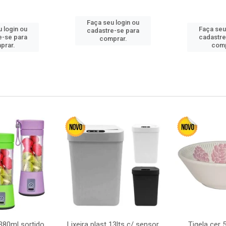
Faça seu login ou
 login ou
Faça seu
cadastre-se para
e-se para
cadastre
comprar.
prar.
comp
380ml sortido
Lixeira plast 13lts c/ sensor
Tigela cer