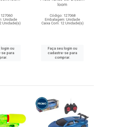
loom
 127060
Código: 127068
Código:
: Unidade
Embalagem: Unidade
Embalagem
2 Unidade(s)
Caixa Com: 12 Unidade(s)
Caixa Com: 1
 login ou
Faça seu login ou
Faça seu 
-se para
cadastre-se para
cadastre
rar.
comprar.
comp