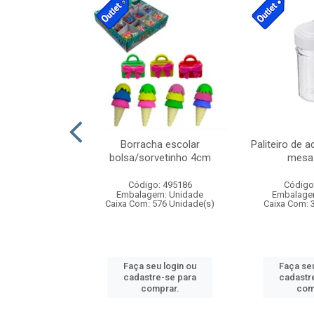
cores sortidas
Borracha escolar
Paliteiro de a
ref 130s
bolsa/sorvetinho 4cm
mesa 
: 826147
Código: 495186
Código
m: Unidade
Embalagem: Unidade
Embalage
160 Unidade(s)
Caixa Com: 576 Unidade(s)
Caixa Com: 
u login ou
Faça seu login ou
Faça seu
e-se para
cadastre-se para
cadastr
prar.
comprar.
com