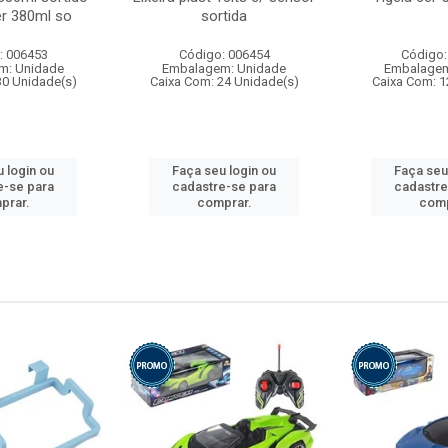
r 380ml so
sortida
: 006453
Código: 006454
Código:
m: Unidade
Embalagem: Unidade
Embalagem
30 Unidade(s)
Caixa Com: 24 Unidade(s)
Caixa Com: 1
 login ou
Faça seu login ou
Faça seu
e-se para
cadastre-se para
cadastre
prar.
comprar.
comp