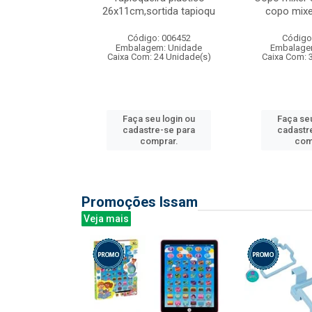
irios
26x11cm,sortida tapioqu
copo mixe
: 135177
Código: 006452
Código
m: Unidade
Embalagem: Unidade
Embalage
12 Unidade(s)
Caixa Com: 24 Unidade(s)
Caixa Com: 
u login ou
Faça seu login ou
Faça seu
e-se para
cadastre-se para
cadastr
prar.
comprar.
com
Promoções Issam
Veja mais