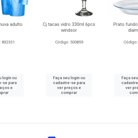
huva adulto
Cj tacas vidro 330ml 6pcs
Prato fundo
windsor
diam
: 832331
Código: 500859
Código:
 login ou
Faça seu login ou
Faça seu
e-se para
cadastre-se para
cadastre
reços e
ver preços e
ver pr
prar
comprar
com