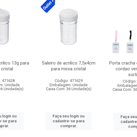
crilico 13g para
Saleiro de acrilico 7,5x4cm
Porta cracha
cristal
para mesa cristal
cordao ver
sort
: 471628
Código: 471629
Código:
m: Unidade
Embalagem: Unidade
Embalagem
36 Unidade(s)
Caixa Com: 36 Unidade(s)
Caixa Com: 3
 login ou
Faça seu login ou
Faça seu
e-se para
cadastre-se para
cadastre
prar.
comprar.
comp