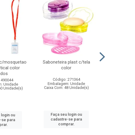
 c/mosquetao
Saboneteira plast c/tela
Prato plas
tical color
color
colo
idos
Código: 271364
Código:
 490044
Embalagem: Unidade
Embalagem
: Unidade
Caixa Com: 48 Unidade(s)
Caixa Com: 4
60 Unidade(s)
Faça seu login ou
Faça seu 
 login ou
cadastre-se para
cadastre
-se para
comprar.
comp
rar.