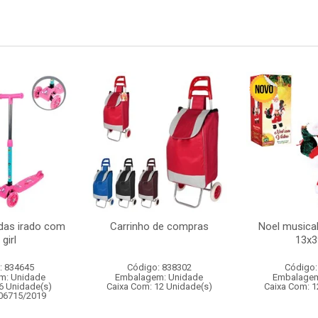
odas irado com
Carrinho de compras
Noel musical
 girl
13x
: 834645
Código: 838302
Código:
m: Unidade
Embalagem: Unidade
Embalagem
6 Unidade(s)
Caixa Com: 12 Unidade(s)
Caixa Com: 1
006715/2019