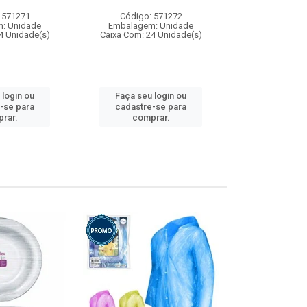
 571271
Código: 571272
Código:
: Unidade
Embalagem: Unidade
Embalagem
4 Unidade(s)
Caixa Com: 24 Unidade(s)
Caixa Com: 4
 login ou
Faça seu login ou
Faça seu 
-se para
cadastre-se para
cadastre
rar.
comprar.
comp