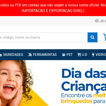
ósitos ou PIX em contas que não sejam a nossa conta oficial.
IMPORTACAO E EXPORTACAO EIRELI
Já é
VARIEDADES
FERRAMENTAS
PET
U.D
VIDRO