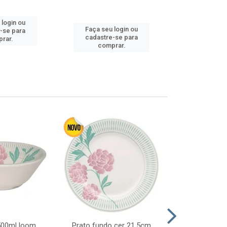
 login ou
Faça seu login ou
Faça seu 
-se para
cadastre-se para
cadastre
rar.
comprar.
comp
 500ml loom
Prato fundo cer 21,5cm
Prato raso c