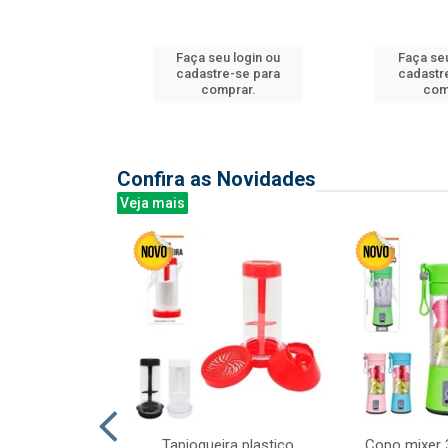
u login ou
Faça seu login ou
Faça seu
e-se para
cadastre-se para
cadastr
prar.
comprar.
com
Confira as Novidades
Veja mais
mesa cer 18cm
Tapioqueira plastico
Copo mixer 