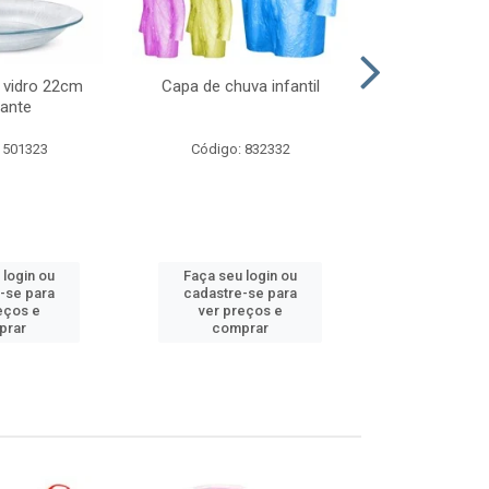
 vidro 22cm
Capa de chuva infantil
Jg prato fun
ante
diam
 501323
Código: 832332
Código:
 login ou
Faça seu login ou
Faça seu 
-se para
cadastre-se para
cadastre
eços e
ver preços e
ver pr
prar
comprar
comp