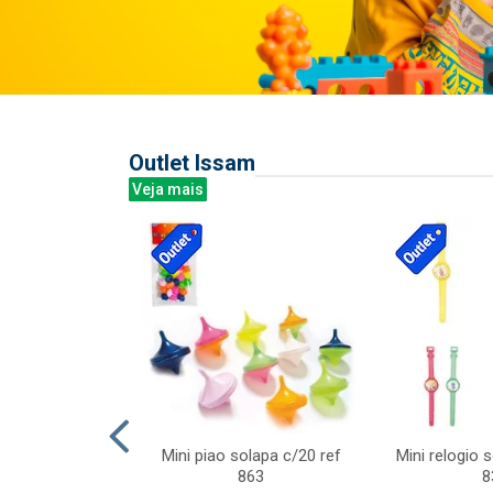
Outlet Issam
Veja mais
last c/div
Mini piao solapa c/20 ref
Mini relogio 
m ursinhos sor
863
8