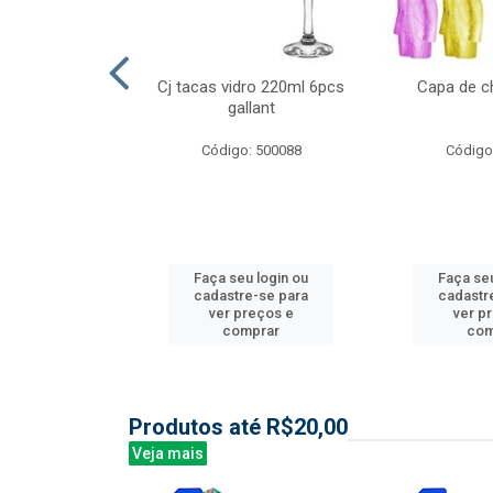
l nylon 20mts
Cj tacas vidro 220ml 6pcs
Capa de c
3mm
gallant
: 844035
Código: 500088
Código
u login ou
Faça seu login ou
Faça seu
e-se para
cadastre-se para
cadastr
reços e
ver preços e
ver p
mprar
comprar
com
Produtos até R$20,00
Veja mais