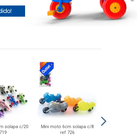
cm solapa c/20
Mini moto 6cm solapa c/8
Giro helice so
 719
ref 726
75