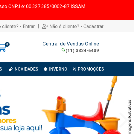
 Nosso CNPJ é: 00.327.385/0002-87 ISSAM
|
 cliente? - Entrar
Não é cliente? - Cadastrar
Central de Vendas Online
0
(11) 3324-6409
S
NOVIDADES
INVERNO
PROMOÇÕES