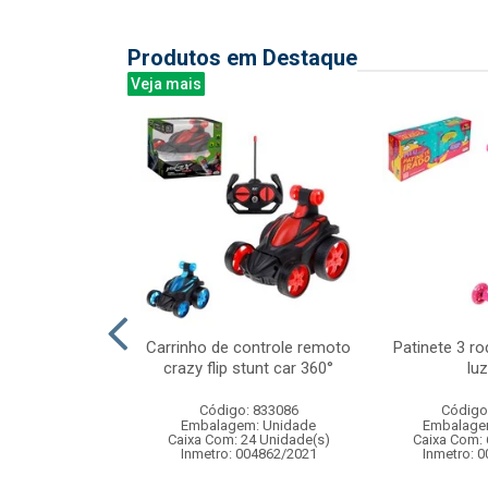
Produtos em Destaque
Veja mais
medio 37cm
Carrinho de controle remoto
Patinete 3 r
crazy flip stunt car 360°
luz
: 832928
Código: 833086
Código
m: Unidade
Embalagem: Unidade
Embalage
24 Unidade(s)
Caixa Com: 24 Unidade(s)
Caixa Com: 
006763/2019
Inmetro: 004862/2021
Inmetro: 