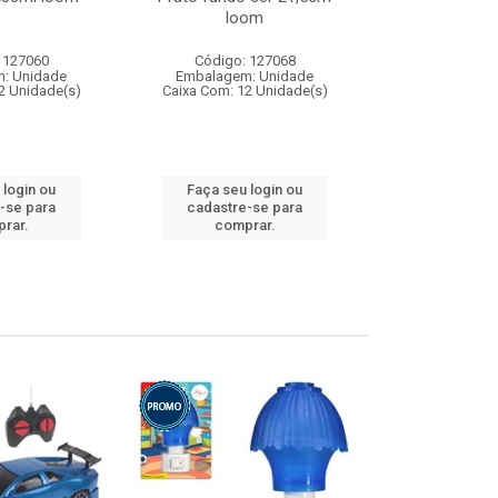
loom
 127060
Código: 127068
Código:
: Unidade
Embalagem: Unidade
Embalagem
2 Unidade(s)
Caixa Com: 12 Unidade(s)
Caixa Com: 1
 login ou
Faça seu login ou
Faça seu 
-se para
cadastre-se para
cadastre
rar.
comprar.
comp