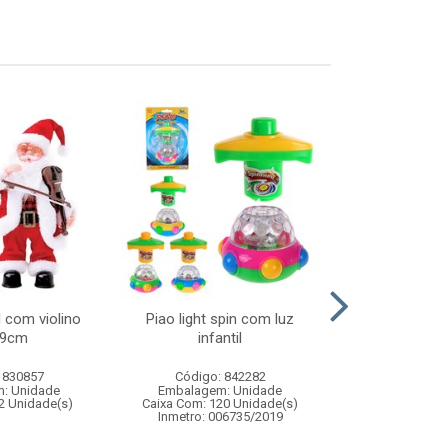
 com violino
Piao light spin com luz
Jogo caiu 
39cm
infantil
made
 830857
Código: 842282
Código:
: Unidade
Embalagem: Unidade
Embalagem
2 Unidade(s)
Caixa Com: 120 Unidade(s)
Caixa Com: 4
Inmetro: 006735/2019
Inmetro: 