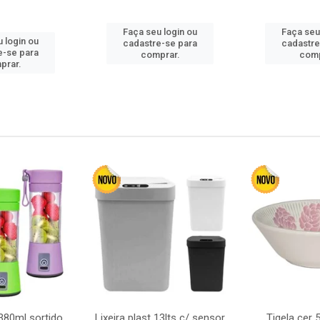
Faça seu login ou
Faça seu
 login ou
cadastre-se para
cadastre
e-se para
comprar.
comp
prar.
380ml sortido
Lixeira plast 13lts c/ sensor
Tigela cer