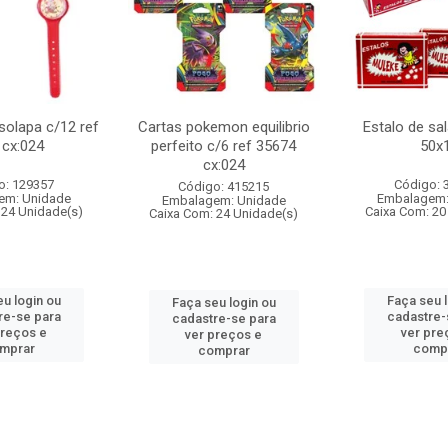
 solapa c/12 ref
Cartas pokemon equilibrio
Estalo de sa
 cx:024
perfeito c/6 ref 35674
50x
cx:024
o: 129357
Código: 
Código: 415215
em: Unidade
Embalagem:
Embalagem: Unidade
 24 Unidade(s)
Caixa Com: 20
Caixa Com: 24 Unidade(s)
u login ou
Faça seu 
Faça seu login ou
re-se para
cadastre-
cadastre-se para
preços e
ver pre
ver preços e
mprar
comp
comprar