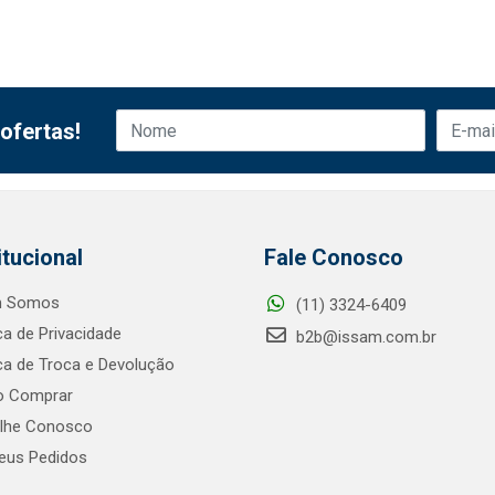
ofertas!
itucional
Fale Conosco
 Somos
(11) 3324-6409
ica de Privacidade
b2b@issam.com.br
ica de Troca e Devolução
 Comprar
alhe Conosco
us Pedidos