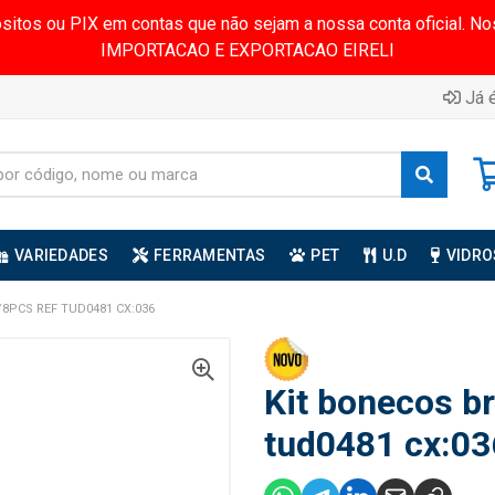
ósitos ou PIX em contas que não sejam a nossa conta oficial.
IMPORTACAO E EXPORTACAO EIRELI
Já é
VARIEDADES
FERRAMENTAS
PET
U.D
VIDRO
8PCS REF TUD0481 CX:036
Kit bonecos br
tud0481 cx:03