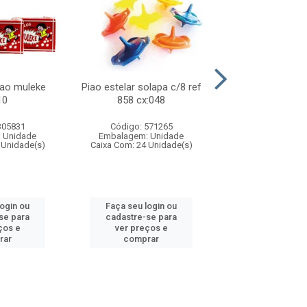
lao muleke
Piao estelar solapa c/8 ref
Carrinho f1 5c
10
858 cx:048
c/20 ref 719 
305831
Código: 571265
Código: 571
 Unidade
Embalagem: Unidade
Embalagem: U
 Unidade(s)
Caixa Com: 24 Unidade(s)
Caixa Com: 24 Un
login ou
Faça seu login ou
Faça seu log
se para
cadastre-se para
cadastre-se 
ços e
ver preços e
ver preços
rar
comprar
comprar