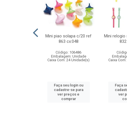
o f1 5cm solapa
Mini piao solapa c/20 ref
Mini relogio
ref 719 cx:048
863 cx:048
832
digo: 571271
Código: 106486
Códig
agem: Unidade
Embalagem: Unidade
Embalag
om: 24 Unidade(s)
Caixa Com: 24 Unidade(s)
Caixa Com:
 seu login ou
Faça seu login ou
Faça se
astre-se para
cadastre-se para
cadast
er preços e
ver preços e
ver 
comprar
comprar
co