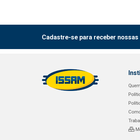
Cadastre-se para receber nossas 
Inst
Quem
Polít
Polít
Como
Trab
Me