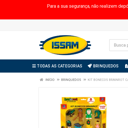
Para a sua segurança, não realizem dep
TODAS AS CATEGORIAS
BRINQUEDOS
INÍCIO
BRINQUEDOS
KIT BONECOS BRAINROT C/