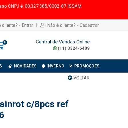
 Nosso CNPJ é: 00.327.385/0002-87 ISSAM
|
 cliente? - Entrar
Não é cliente? - Cadastrar
Central de Vendas Online
0
(11) 3324-6409
S
NOVIDADES
INVERNO
PROMOÇÕES
VOLTAR
ainrot c/8pcs ref
6