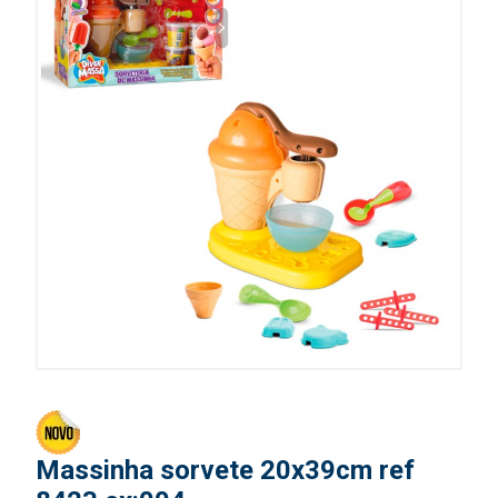
Massinha sorvete 20x39cm ref