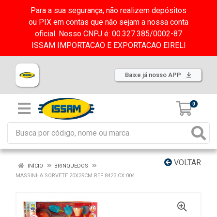
Para a sua segurança, não realizem depósitos
ou PIX em contas que não sejam a nossa conta
oficial. Nosso CNPJ é: 00.327.385/0002-87
ISSAM IMPORTACAO E EXPORTACAO EIRELI
Baixe já nosso APP
0
VOLTAR
INÍCIO
BRINQUEDOS
MASSINHA SORVETE 20X39CM REF 8423 CX:004