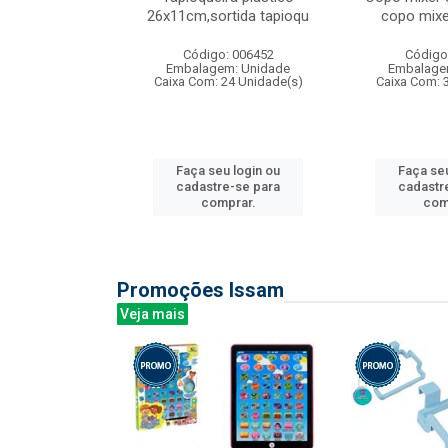
irios
26x11cm,sortida tapioqu
copo mixe
: 135177
Código: 006452
Código
m: Unidade
Embalagem: Unidade
Embalage
12 Unidade(s)
Caixa Com: 24 Unidade(s)
Caixa Com: 
u login ou
Faça seu login ou
Faça seu
e-se para
cadastre-se para
cadastr
prar.
comprar.
com
Promoções Issam
Veja mais