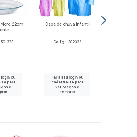
 vidro 22cm
Capa de chuva infantil
Jg prato fun
ante
diam
 501323
Código: 832332
Código:
 login ou
Faça seu login ou
Faça seu 
-se para
cadastre-se para
cadastre
eços e
ver preços e
ver pr
prar
comprar
comp