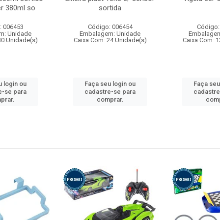
r 380ml so
sortida
: 006453
Código: 006454
Código:
m: Unidade
Embalagem: Unidade
Embalagem
30 Unidade(s)
Caixa Com: 24 Unidade(s)
Caixa Com: 1
 login ou
Faça seu login ou
Faça seu
e-se para
cadastre-se para
cadastre
prar.
comprar.
comp