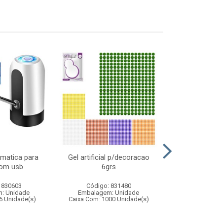
matica para
Gel artificial p/decoracao
Cesto telad
com usb
6grs
dobravel
 830603
Código: 831480
Código:
: Unidade
Embalagem: Unidade
Embalagem
6 Unidade(s)
Caixa Com: 1000 Unidade(s)
Caixa Com: 14