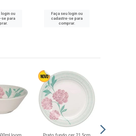
 login ou
Faça seu login ou
Faça seu 
-se para
cadastre-se para
cadastre
rar.
comprar.
comp
 500ml loom
Prato fundo cer 21,5cm
Prato raso c