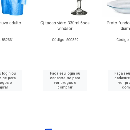
huva adulto
Cj tacas vidro 330ml 6pcs
Prato fundo
windsor
diam
: 832331
Código: 500859
Código:
 login ou
Faça seu login ou
Faça seu
e-se para
cadastre-se para
cadastre
reços e
ver preços e
ver pr
prar
comprar
com