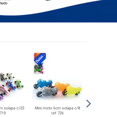
cm solapa c/20
Mini moto 6cm solapa c/8
Giro helice so
 719
ref 726
75