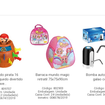
 do pirata 16
Barraca mundo magic
Bomba auto
quedo divertido
retratil 75x75x90cm
galao 
ve...
Código: 832903
Código:
: 839707
Embalagem: Unidade
Embalagem
m: Unidade
Caixa Com: 24 Unidade(s)
Caixa Com: 3
12 Unidade(s)
Inmetro: 008378/2019
006747/2019