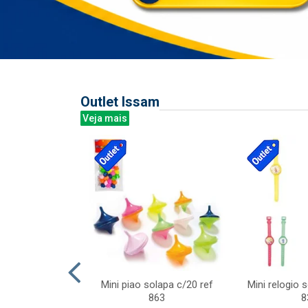
Outlet Issam
Veja mais
last c/div
Mini piao solapa c/20 ref
Mini relogio 
m ursinhos sor
863
8