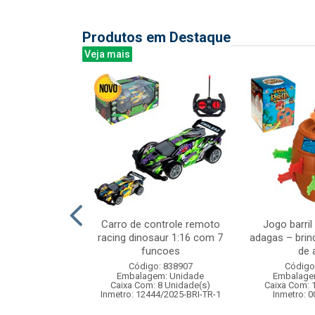
Produtos em Destaque
Veja mais
 pong 5 pcs
Carro de controle remoto
Jogo barril
racing dinosaur 1:16 com 7
adagas – brin
funcoes
de a
: 837375
Código: 838907
Código
m: Unidade
Embalagem: Unidade
Embalage
36 Unidade(s)
Caixa Com: 8 Unidade(s)
Caixa Com: 
006717/2019
Inmetro: 12444/2025-BRI-TR-1
Inmetro: 