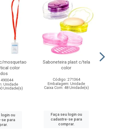
 c/mosquetao
Saboneteira plast c/tela
Prato plas
tical color
color
colo
idos
Código: 271364
Código:
 490044
Embalagem: Unidade
Embalagem
: Unidade
Caixa Com: 48 Unidade(s)
Caixa Com: 4
60 Unidade(s)
Faça seu login ou
Faça seu 
 login ou
cadastre-se para
cadastre
-se para
comprar.
comp
rar.