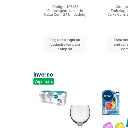
: 275814
Código: 106486
Código
m: Unidade
Embalagem: Unidade
Embalage
240 Unidade(s)
Caixa Com: 24 Unidade(s)
Caixa Com: 
u login ou
Faça seu login ou
Faça seu
e-se para
cadastre-se para
cadastr
prar.
comprar.
com
Inverno
Veja mais