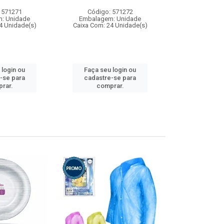
 571271
Código: 571272
Código:
: Unidade
Embalagem: Unidade
Embalagem
4 Unidade(s)
Caixa Com: 24 Unidade(s)
Caixa Com: 4
 login ou
Faça seu login ou
Faça seu 
-se para
cadastre-se para
cadastre
rar.
comprar.
comp