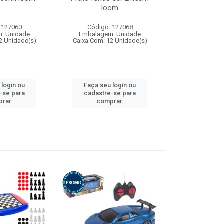
loom
 127060
Código: 127068
Código:
: Unidade
Embalagem: Unidade
Embalagem
2 Unidade(s)
Caixa Com: 12 Unidade(s)
Caixa Com: 1
 login ou
Faça seu login ou
Faça seu 
-se para
cadastre-se para
cadastre
rar.
comprar.
comp