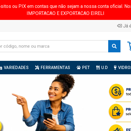
ósitos ou PIX em contas que não sejam a nossa conta oficial.
IMPORTACAO E EXPORTACAO EIRELI
Já é
VARIEDADES
FERRAMENTAS
PET
U.D
VIDRO