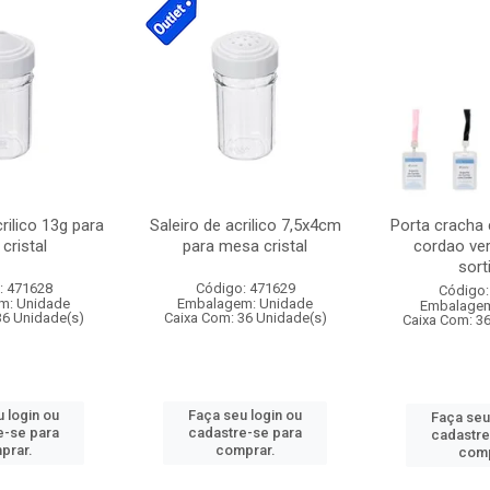
crilico 13g para
Saleiro de acrilico 7,5x4cm
Porta cracha
cristal
para mesa cristal
cordao ver
sort
: 471628
Código: 471629
Código:
m: Unidade
Embalagem: Unidade
Embalagem
36 Unidade(s)
Caixa Com: 36 Unidade(s)
Caixa Com: 3
 login ou
Faça seu login ou
Faça seu
e-se para
cadastre-se para
cadastre
prar.
comprar.
comp