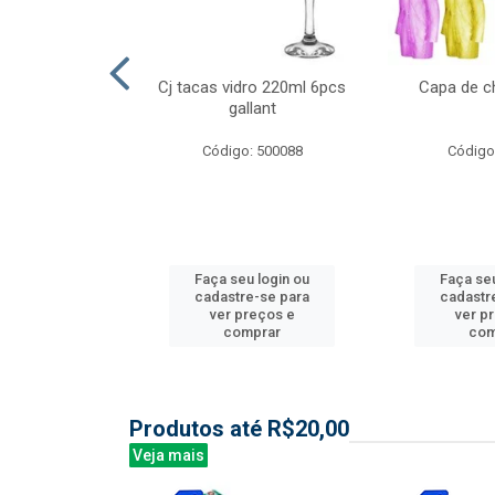
ml 6 pcs barone
Cj tacas vidro 220ml 6pcs
Capa de c
gallant
: 504135
Código: 500088
Código
u login ou
Faça seu login ou
Faça seu
e-se para
cadastre-se para
cadastr
reços e
ver preços e
ver p
mprar
comprar
com
Produtos até R$20,00
Veja mais