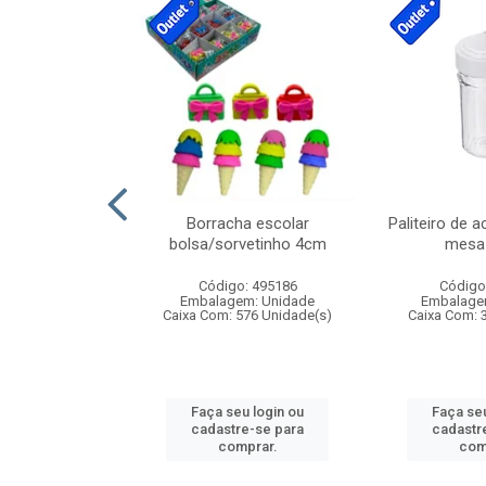
stico n.4 12cm
Borracha escolar
Paliteiro de a
bolsa/sorvetinho 4cm
mesa 
: 940550
Código: 495186
Código
m: Unidade
Embalagem: Unidade
Embalage
24 Unidade(s)
Caixa Com: 576 Unidade(s)
Caixa Com: 
u login ou
Faça seu login ou
Faça seu
e-se para
cadastre-se para
cadastr
prar.
comprar.
com