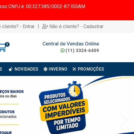
 Nosso CNPJ é: 00.327.385/0002-87 ISSAM
|
 cliente? - Entrar
Não é cliente? - Cadastrar
Central de Vendas Online
0
(11) 3324-6409
S
NOVIDADES
INVERNO
PROMOÇÕES