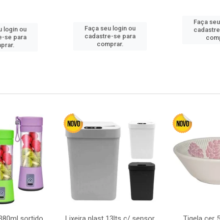
Faça seu
Faça seu login ou
 login ou
cadastre
cadastre-se para
e-se para
comp
comprar.
prar.
380ml sortido
Lixeira plast 13lts c/ sensor
Tigela cer