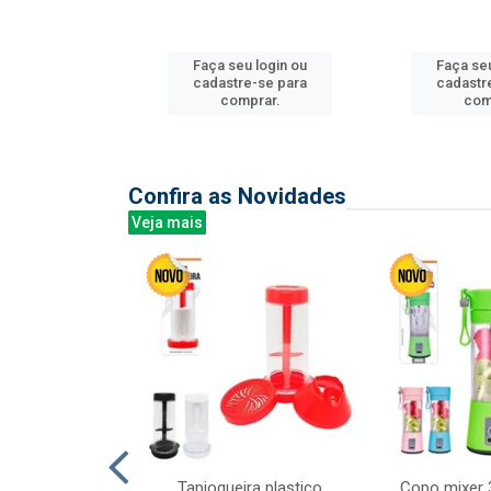
u login ou
Faça seu login ou
Faça seu
e-se para
cadastre-se para
cadastr
prar.
comprar.
com
Confira as Novidades
Veja mais
mesa cer 18cm
Tapioqueira plastico
Copo mixer 