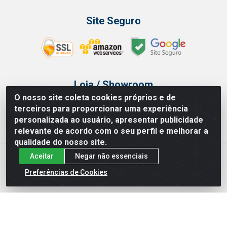
Site Seguro
Loja / Showroom
O nosso site coleta cookies próprios e de
Tel.: (11) 3314 6400
terceiros para proporcionar uma experiência
Av Vautier, 468 - Pari - São Paulo/SP
personalizada ao usuário, apresentar publicidade
relevante de acordo com o seu perfil e melhorar a
qualidade do nosso site.
Aceitar
Negar não essenciais
Issam Importação e Exportação LTDA - Av. Vautier, 468 - Pari, São
Paulo/ SP - CEP 03032-000 - CNPJ 00.327.385/0003-68
Preferências de Cookies