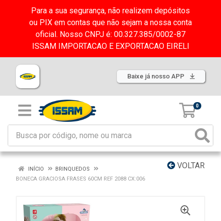
Para a sua segurança, não realizem depósitos
ou PIX em contas que não sejam a nossa conta
oficial. Nosso CNPJ é: 00.327.385/0002-87
ISSAM IMPORTACAO E EXPORTACAO EIRELI
Baixe já nosso APP
0
VOLTAR
INÍCIO
BRINQUEDOS
BONECA GRACIOSA FRASES 60CM REF 2088 CX:006