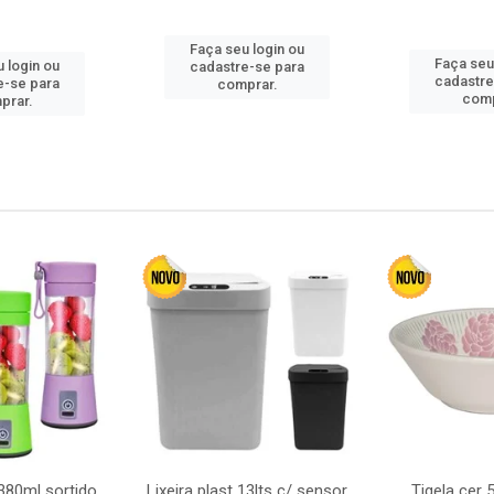
Faça seu login ou
Faça seu
 login ou
cadastre-se para
cadastre
e-se para
comprar.
comp
prar.
380ml sortido
Lixeira plast 13lts c/ sensor
Tigela cer