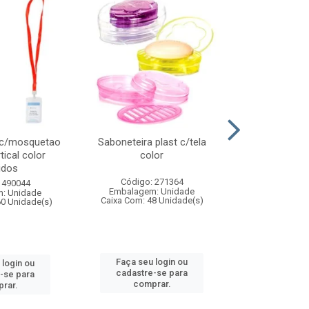
 c/mosquetao
Saboneteira plast c/tela
Prato plas
tical color
color
colo
idos
Código: 271364
Código:
 490044
Embalagem: Unidade
Embalagem
: Unidade
Caixa Com: 48 Unidade(s)
Caixa Com: 4
60 Unidade(s)
Faça seu login ou
Faça seu 
 login ou
cadastre-se para
cadastre
-se para
comprar.
comp
rar.