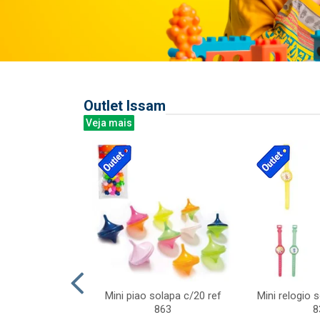
Outlet Issam
Veja mais
last c/div
Mini piao solapa c/20 ref
Mini relogio 
m ursinhos sor
863
8