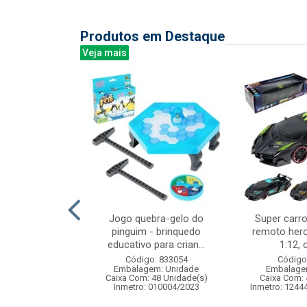
Produtos em Destaque
Veja mais
guete cores
Jogo quebra-gelo do
Super carro
 1,65mts s/
pinguim - brinquedo
remoto hero
educativo para crian...
1:12, 
: 075133
Código: 833054
Código
m: Unidade
Embalagem: Unidade
Embalage
60 Unidade(s)
Caixa Com: 48 Unidade(s)
Caixa Com: 
Inmetro: 010004/2023
Inmetro: 1244