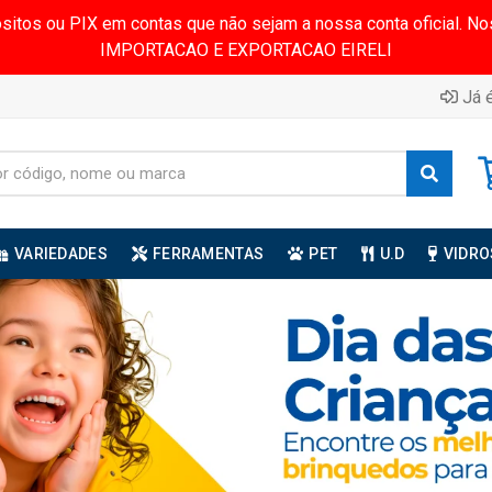
ósitos ou PIX em contas que não sejam a nossa conta oficial.
IMPORTACAO E EXPORTACAO EIRELI
Já é
VARIEDADES
FERRAMENTAS
PET
U.D
VIDRO