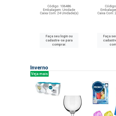
: 275814
Código: 106486
Código
m: Unidade
Embalagem: Unidade
Embalage
240 Unidade(s)
Caixa Com: 24 Unidade(s)
Caixa Com: 
u login ou
Faça seu login ou
Faça seu
e-se para
cadastre-se para
cadastr
prar.
comprar.
com
Inverno
Veja mais