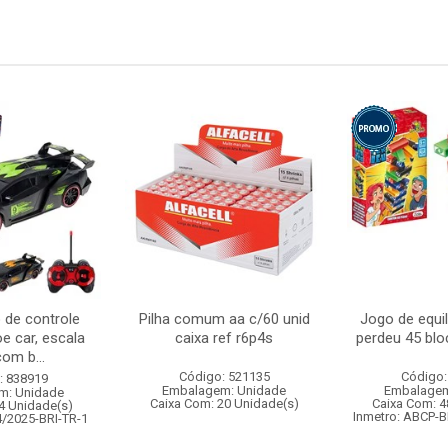
 de controle
Pilha comum aa c/60 unid
Jogo de equi
e car, escala
caixa ref r6p4s
perdeu 45 blo
com b...
Código: 521135
Código:
: 838919
Embalagem: Unidade
Embalagem
m: Unidade
Caixa Com: 20 Unidade(s)
Caixa Com: 4
4 Unidade(s)
Inmetro: ABCP-B
4/2025-BRI-TR-1