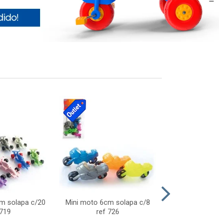
cm solapa c/20
Mini moto 6cm solapa c/8
Giro helice so
 719
ref 726
75