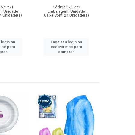
 571271
Código: 571272
Código:
: Unidade
Embalagem: Unidade
Embalagem
4 Unidade(s)
Caixa Com: 24 Unidade(s)
Caixa Com: 4
 login ou
Faça seu login ou
Faça seu 
-se para
cadastre-se para
cadastre
rar.
comprar.
comp