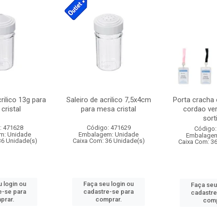
crilico 13g para
Saleiro de acrilico 7,5x4cm
Porta cracha
cristal
para mesa cristal
cordao ver
sort
: 471628
Código: 471629
Código:
m: Unidade
Embalagem: Unidade
Embalagem
36 Unidade(s)
Caixa Com: 36 Unidade(s)
Caixa Com: 3
 login ou
Faça seu login ou
Faça seu
e-se para
cadastre-se para
cadastre
prar.
comprar.
comp