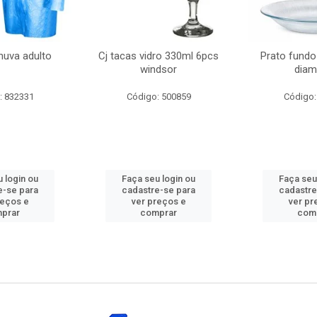
huva adulto
Cj tacas vidro 330ml 6pcs
Prato fundo
windsor
diam
: 832331
Código: 500859
Código:
 login ou
Faça seu login ou
Faça seu
e-se para
cadastre-se para
cadastre
reços e
ver preços e
ver pr
prar
comprar
com