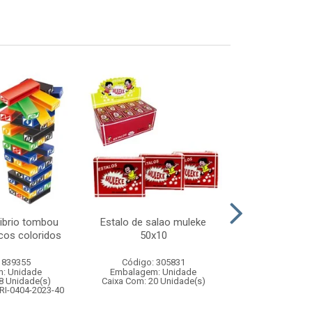
librio tombou
Estalo de salao muleke
Caneca porc 2
cos coloridos
50x10
cai
 839355
Código: 305831
Código:
: Unidade
Embalagem: Unidade
Embalagem
8 Unidade(s)
Caixa Com: 20 Unidade(s)
Caixa Com: 2
RI-0404-2023-40