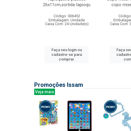
irios
26x11cm,sortida tapioqu
copo mixe
: 135177
Código: 006452
Código
m: Unidade
Embalagem: Unidade
Embalage
12 Unidade(s)
Caixa Com: 24 Unidade(s)
Caixa Com: 
u login ou
Faça seu login ou
Faça seu
e-se para
cadastre-se para
cadastr
prar.
comprar.
com
Promoções Issam
Veja mais