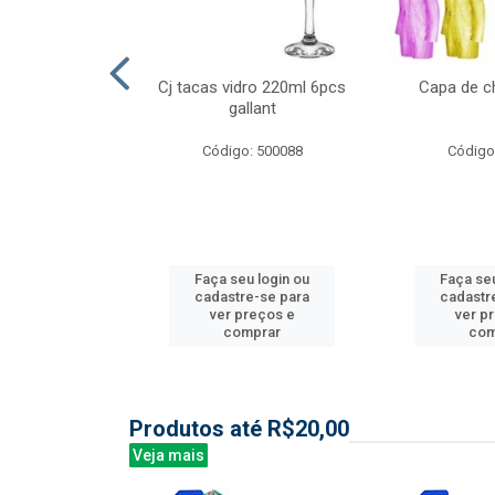
l nylon 20mts
Cj tacas vidro 220ml 6pcs
Capa de c
3mm
gallant
: 844035
Código: 500088
Código
u login ou
Faça seu login ou
Faça seu
e-se para
cadastre-se para
cadastr
reços e
ver preços e
ver p
mprar
comprar
com
Produtos até R$20,00
Veja mais