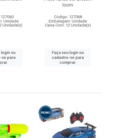
loom
 127060
Código: 127068
Código:
: Unidade
Embalagem: Unidade
Embalagem
2 Unidade(s)
Caixa Com: 12 Unidade(s)
Caixa Com: 1
 login ou
Faça seu login ou
Faça seu 
-se para
cadastre-se para
cadastre
rar.
comprar.
comp