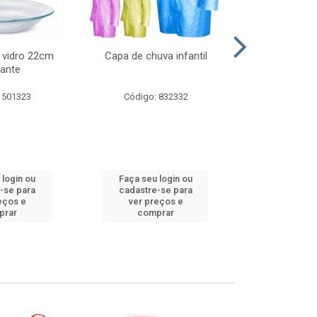
 vidro 22cm
Capa de chuva infantil
Jg prato fun
ante
diam
 501323
Código: 832332
Código:
 login ou
Faça seu login ou
Faça seu 
-se para
cadastre-se para
cadastre
eços e
ver preços e
ver pr
prar
comprar
comp