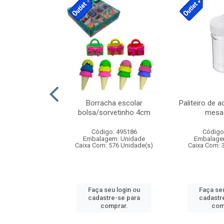
cores sortidas
Borracha escolar
Paliteiro de a
ref 130s
bolsa/sorvetinho 4cm
mesa 
: 826147
Código: 495186
Código
m: Unidade
Embalagem: Unidade
Embalage
160 Unidade(s)
Caixa Com: 576 Unidade(s)
Caixa Com: 
u login ou
Faça seu login ou
Faça seu
e-se para
cadastre-se para
cadastr
prar.
comprar.
com