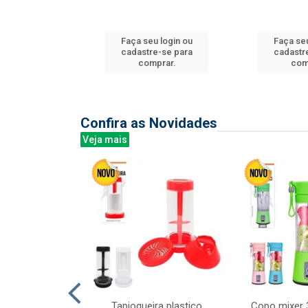
u login ou
Faça seu login ou
Faça seu
e-se para
cadastre-se para
cadastr
prar.
comprar.
com
Confira as Novidades
Veja mais
mesa cer 18cm
Tapioqueira plastico
Copo mixer 