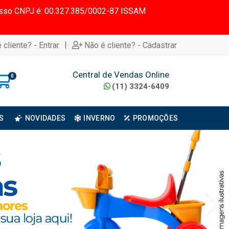
 Nosso CNPJ é: 00.327.385/0002-87 ISSAM
|
 cliente? - Entrar
Não é cliente? - Cadastrar
Central de Vendas Online
0
(11) 3324-6409
S
NOVIDADES
INVERNO
PROMOÇÕES