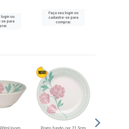
Faça seu login ou
Faça seu 
 login ou
cadastre-se para
cadastre
-se para
comprar.
comp
rar.
 500ml loom
Prato fundo cer 21,5cm
Prato raso c