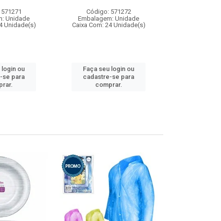
 571271
Código: 571272
Código:
: Unidade
Embalagem: Unidade
Embalagem
4 Unidade(s)
Caixa Com: 24 Unidade(s)
Caixa Com: 4
 login ou
Faça seu login ou
Faça seu 
-se para
cadastre-se para
cadastre
rar.
comprar.
comp