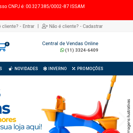
 Nosso CNPJ é: 00.327.385/0002-87 ISSAM
|
 cliente? - Entrar
Não é cliente? - Cadastrar
Central de Vendas Online
0
(11) 3324-6409
S
NOVIDADES
INVERNO
PROMOÇÕES