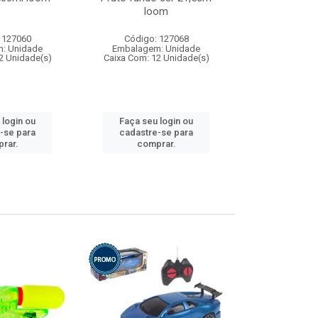
loom
 127060
Código: 127068
Código:
: Unidade
Embalagem: Unidade
Embalagem
2 Unidade(s)
Caixa Com: 12 Unidade(s)
Caixa Com: 1
 login ou
Faça seu login ou
Faça seu 
-se para
cadastre-se para
cadastre
rar.
comprar.
comp