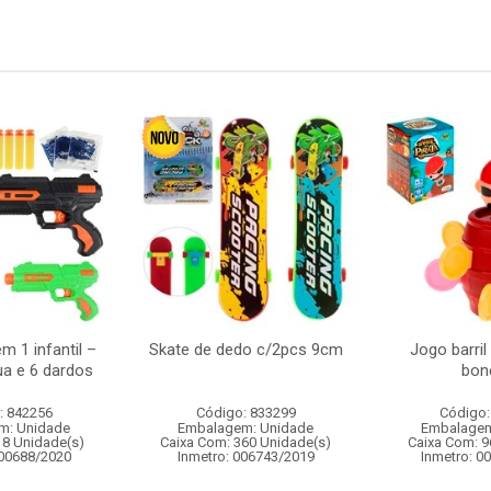
m 1 infantil –
Skate de dedo c/2pcs 9cm
Jogo barril
ua e 6 dardos
bon
: 842256
Código: 833299
Código:
m: Unidade
Embalagem: Unidade
Embalagem
18 Unidade(s)
Caixa Com: 360 Unidade(s)
Caixa Com: 9
000688/2020
Inmetro: 006743/2019
Inmetro: 0