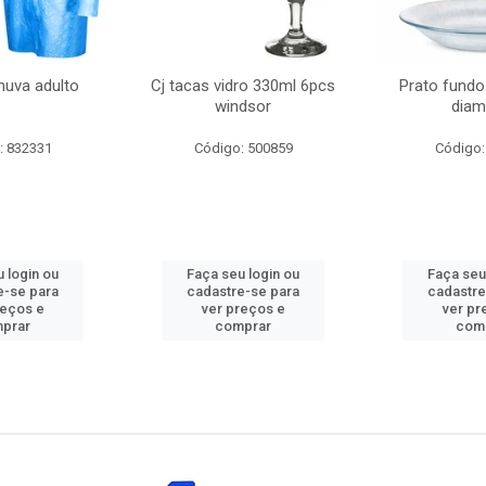
huva adulto
Cj tacas vidro 330ml 6pcs
Prato fundo
windsor
diam
: 832331
Código: 500859
Código:
 login ou
Faça seu login ou
Faça seu
e-se para
cadastre-se para
cadastre
reços e
ver preços e
ver pr
prar
comprar
com