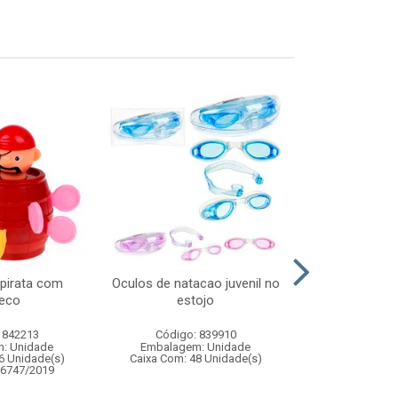
 pirata com
Oculos de natacao juvenil no
Kit mass
eco
estojo
acess
 842213
Código: 839910
Código:
: Unidade
Embalagem: Unidade
Embalagem
6 Unidade(s)
Caixa Com: 48 Unidade(s)
Caixa Com: 9
06747/2019
Inmetro: 0