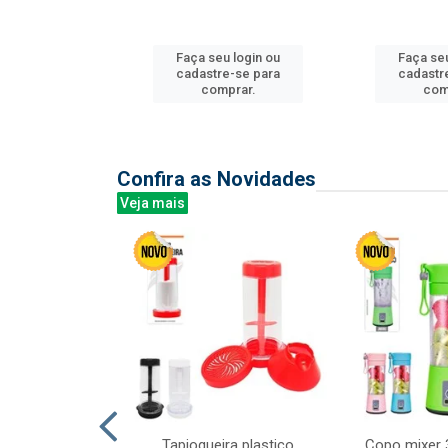
u login ou
Faça seu login ou
Faça seu
e-se para
cadastre-se para
cadastr
prar.
comprar.
com
Confira as Novidades
Veja mais
mesa cer 18cm
Tapioqueira plastico
Copo mixer 