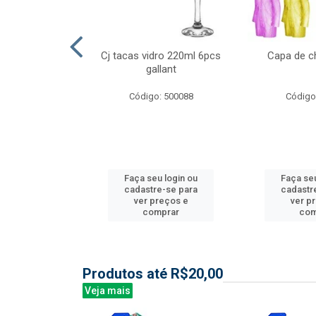
l nylon 20mts
Cj tacas vidro 220ml 6pcs
Capa de c
3mm
gallant
: 844035
Código: 500088
Código
u login ou
Faça seu login ou
Faça seu
e-se para
cadastre-se para
cadastr
reços e
ver preços e
ver p
mprar
comprar
com
Produtos até R$20,00
Veja mais