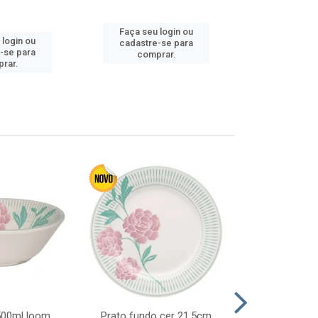
Faça seu login ou
 login ou
Faça seu 
cadastre-se para
-se para
cadastre
comprar.
rar.
comp
 500ml loom
Prato fundo cer 21,5cm
Prato raso c