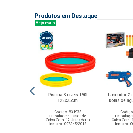
Produtos em Destaque
Veja mais
teleira liso
Piscina 3 niveis 190l
Lancador 2 e
100cm
122x25cm
bolas de ag
: 836769
Código: 831938
Código
m: Unidade
Embalagem: Unidade
Embalage
144 Unidade(s)
Caixa Com: 12 Unidade(s)
Caixa Com: 
Inmetro: 007345/2018
Inmetro: 