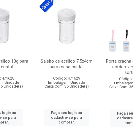
crilico 13g para
Saleiro de acrilico 7,5x4cm
Porta cracha
cristal
para mesa cristal
cordao ver
sort
: 471628
Código: 471629
Código:
m: Unidade
Embalagem: Unidade
Embalagem
36 Unidade(s)
Caixa Com: 36 Unidade(s)
Caixa Com: 3
 login ou
Faça seu login ou
Faça seu
e-se para
cadastre-se para
cadastre
prar.
comprar.
comp