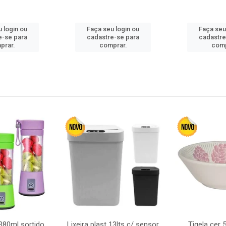
 login ou
Faça seu login ou
Faça seu
e-se para
cadastre-se para
cadastre
prar.
comprar.
comp
380ml sortido
Lixeira plast 13lts c/ sensor
Tigela cer