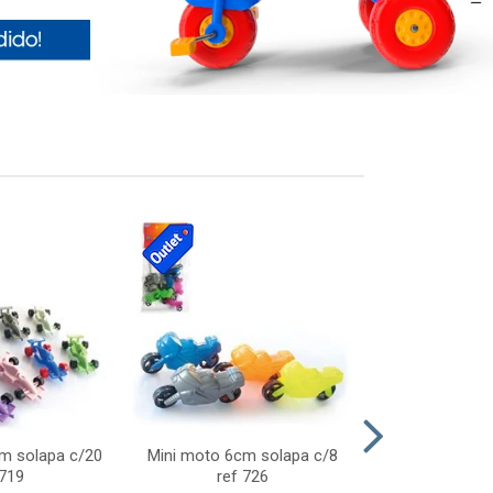
cm solapa c/20
Mini moto 6cm solapa c/8
Giro helice so
 719
ref 726
75