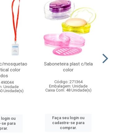
 c/mosquetao
Saboneteira plast c/tela
Prato plas
tical color
color
colo
idos
Código: 271364
Código:
 490044
Embalagem: Unidade
Embalagem
: Unidade
Caixa Com: 48 Unidade(s)
Caixa Com: 4
60 Unidade(s)
Faça seu login ou
Faça seu 
 login ou
cadastre-se para
cadastre
-se para
comprar.
comp
rar.