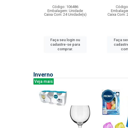
: 275814
Código: 106486
Código
m: Unidade
Embalagem: Unidade
Embalage
240 Unidade(s)
Caixa Com: 24 Unidade(s)
Caixa Com: 
u login ou
Faça seu login ou
Faça seu
e-se para
cadastre-se para
cadastr
prar.
comprar.
com
Inverno
Veja mais