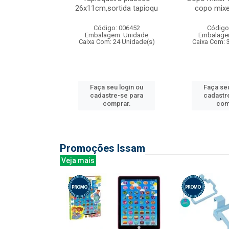
irios
26x11cm,sortida tapioqu
copo mixe
: 135177
Código: 006452
Código
m: Unidade
Embalagem: Unidade
Embalage
12 Unidade(s)
Caixa Com: 24 Unidade(s)
Caixa Com: 
u login ou
Faça seu login ou
Faça seu
e-se para
cadastre-se para
cadastr
prar.
comprar.
com
Promoções Issam
Veja mais