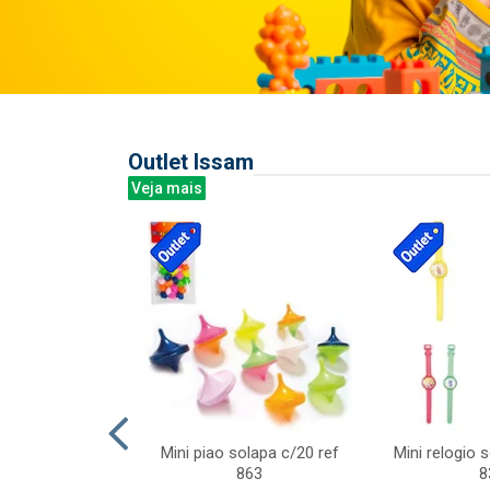
Outlet Issam
Veja mais
last c/div
Mini piao solapa c/20 ref
Mini relogio 
m ursinhos sor
863
8