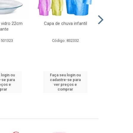
 vidro 22cm
Capa de chuva infantil
Jg prato fun
ante
diam
 501323
Código: 832332
Código:
 login ou
Faça seu login ou
Faça seu 
-se para
cadastre-se para
cadastre
eços e
ver preços e
ver pr
prar
comprar
comp