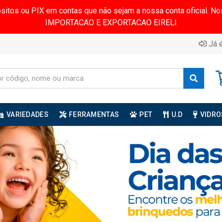
ósitos ou PIX em contas que não sejam a nossa conta oficial.
IMPORTACAO E EXPORTACAO EIRELI
Já é
VARIEDADES
FERRAMENTAS
PET
U.D
VIDRO