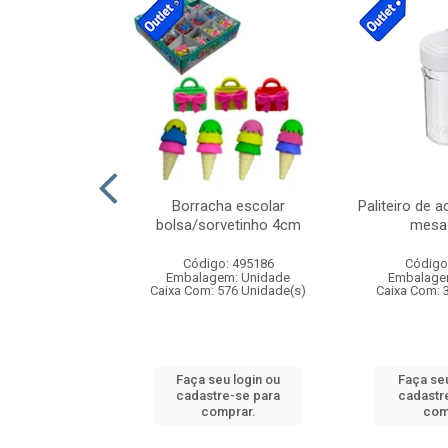
cores sortidas
Borracha escolar
Paliteiro de a
ref 130s
bolsa/sorvetinho 4cm
mesa 
: 826147
Código: 495186
Código
m: Unidade
Embalagem: Unidade
Embalage
160 Unidade(s)
Caixa Com: 576 Unidade(s)
Caixa Com: 
u login ou
Faça seu login ou
Faça seu
e-se para
cadastre-se para
cadastr
prar.
comprar.
com