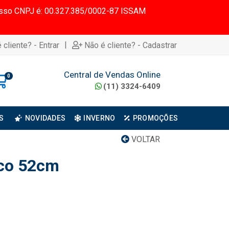
 Nosso CNPJ é: 00.327.385/0002-87 ISSAM
|
 cliente? - Entrar
Não é cliente? - Cadastrar
Central de Vendas Online
0
(11) 3324-6409
S
NOVIDADES
INVERNO
PROMOÇÕES
VOLTAR
eco 52cm