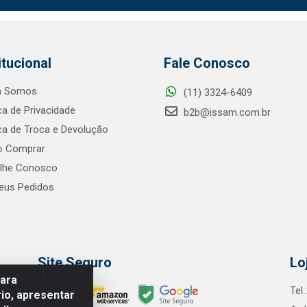
itucional
Fale Conosco
 Somos
(11) 3324-6409
ica de Privacidade
b2b@issam.com.br
ica de Troca e Devolução
 Comprar
alhe Conosco
us Pedidos
Site Seguro
Lo
para
Tel
io, apresentar