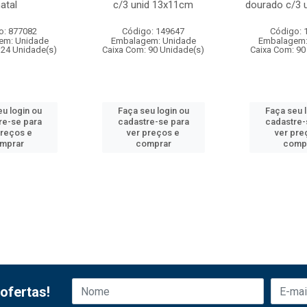
atal
c/3 unid 13x11cm
dourado c/3 
o: 877082
Código: 149647
Código: 
em: Unidade
Embalagem: Unidade
Embalagem:
 24 Unidade(s)
Caixa Com: 90 Unidade(s)
Caixa Com: 90
u login ou
Faça seu login ou
Faça seu 
re-se para
cadastre-se para
cadastre-
preços e
ver preços e
ver pre
mprar
comprar
comp
ofertas!