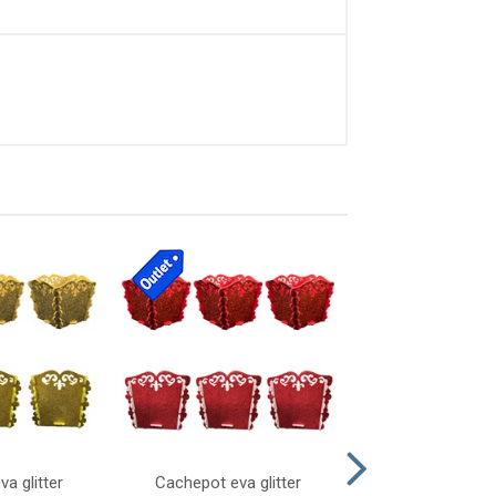
a glitter
Cachepot eva glitter
Laco natalino