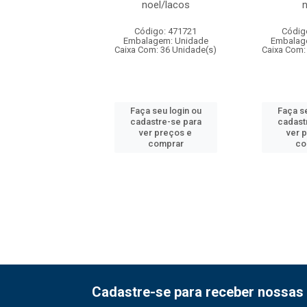
lho/preto 20x2
noel/lacos
n
digo: 316948
Código: 471721
Códig
agem: Unidade
Embalagem: Unidade
Embalag
om: 24 Unidade(s)
Caixa Com: 36 Unidade(s)
Caixa Com:
 seu login ou
Faça seu login ou
Faça se
astre-se para
cadastre-se para
cadast
er preços e
ver preços e
ver 
comprar
comprar
co
Cadastre-se para receber nossas 