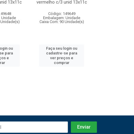
unid 13x11c
vermelho c/3 unid 13x11c
vermelho/pret
149648
Código: 149649
Código: 316
 Unidade
Embalagem: Unidade
Embalagem: U
 Unidade(s)
Caixa Com: 90 Unidade(s)
Caixa Com: 24 Un
login ou
Faça seu login ou
Faça seu log
se para
cadastre-se para
cadastre-se 
ços e
ver preços e
ver preços
rar
comprar
comprar