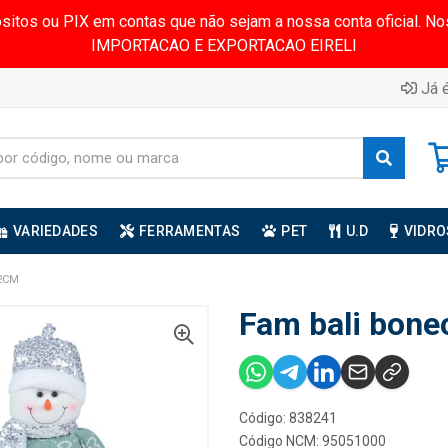
ósitos ou PIX em contas que não sejam a nossa conta oficial.
IMPORTACAO E EXPORTACAO EIRELI
Já é
VARIEDADES
FERRAMENTAS
PET
U.D
VIDRO
2CM
Fam bali bon
Código: 838241
Código NCM: 95051000